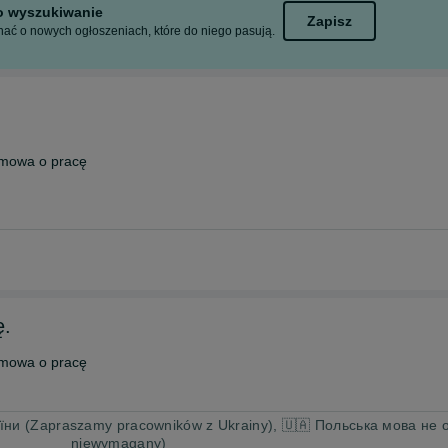
to wyszukiwanie
Zapisz
ać o nowych ogłoszeniach, które do niego pasują.
mowa o pracę
ę.
mowa o pracę
ни (Zapraszamy pracowników z Ukrainy), 🇺🇦 Польська мова не об
niewymagany)