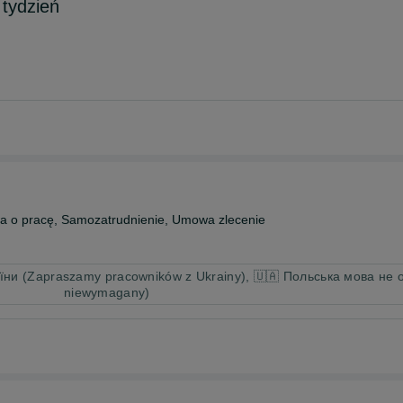
tydzień
 o pracę, Samozatrudnienie, Umowa zlecenie
ни (Zapraszamy pracowników z Ukrainy), 🇺🇦 Польська мова не об
niewymagany)