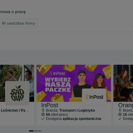
mowa o pracę
 W siedzibie firmy
InPost
Orang
śnictwo i Rybołówstwo
Branża:
Transport i Logistyka
Branż
66
ofert pracy
16
ofe
Dostępna
aplikacja spontaniczna
Dost