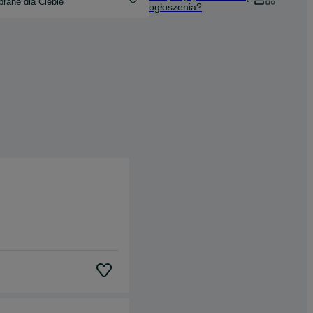
rane dla Ciebie
ogłoszenia?