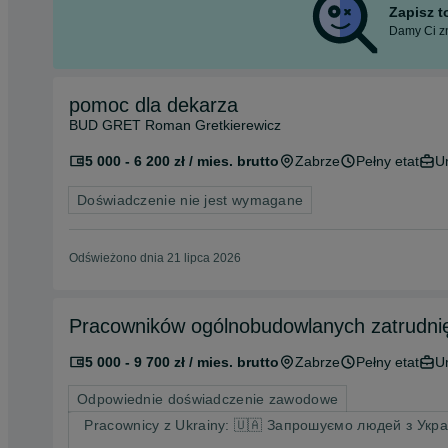
Zapisz 
Damy Ci zn
pomoc dla dekarza
BUD GRET Roman Gretkierewicz
5 000 - 6 200 zł / mies. brutto
Zabrze
Pełny etat
U
Doświadczenie nie jest wymagane
Odświeżono dnia 21 lipca 2026
Pracowników ogólnobudowlanych zatrudni
5 000 - 9 700 zł / mies. brutto
Zabrze
Pełny etat
U
Odpowiednie doświadczenie zawodowe
Pracownicy z Ukrainy: 🇺🇦 Запрошуємо людей з Украї