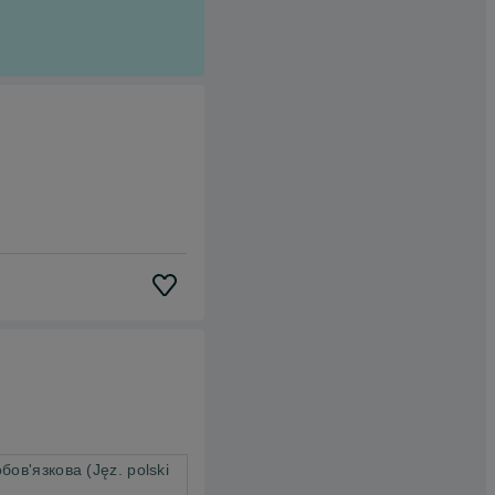
ов'язкова (Jęz. polski