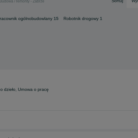
Sortuj:
Wyb
Budowa / remonty - Zabrze
racownik ogólnobudowlany
15
Robotnik drogowy
1
 dzieło, Umowa o pracę