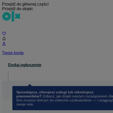
Przejdź do głównej części
Przejdź do stopki
Czat
Twoje konto
Dodaj ogłoszenie
Dla biznesu
opens in a new tab
Sprzedajesz, oferujesz usługi lub rekrutujesz
pracowników?
Zobacz, jak dzięki naszym rozwiązaniom dl
firm możesz dotrzeć do milionów użytkowników — i osiągną
swoje cele.