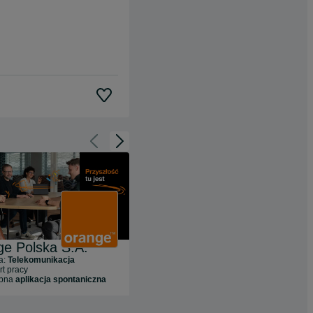
Cofnij do slajdu 1 z 3
Przejdź do slajdu 2 z 3
e Polska S.A.
Credit Agricole Bank Polska S.A.
a:
Telekomunikacja
Branża:
Usługi Finansowe
rt pracy
39
ofert pracy
ępna
aplikacja spontaniczna
Dostępna
aplikacja spontaniczna