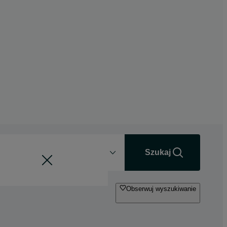
Odległość
+0 km
Szukaj
Obserwuj wyszukiwanie