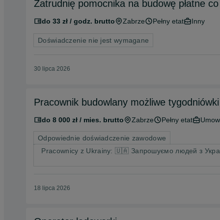
Zatrudnię pomocnika na budowę płatne co 
do 33 zł / godz. brutto
Zabrze
Pełny etat
Inny
Doświadczenie nie jest wymagane
30 lipca 2026
Pracownik budowlany możliwe tygodniówki
do 8 000 zł / mies. brutto
Zabrze
Pełny etat
Umowa
Odpowiednie doświadczenie zawodowe
Pracownicy z Ukrainy: 🇺🇦 Запрошуємо людей з Украї
18 lipca 2026