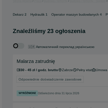
Strona główna
Praca
Budowa / remonty
Budowa / remonty - Śląskie
Dekarz
2
Hydraulik
1
Operator maszyn budowlanych
4
P
Znaleźliśmy 23 ogłoszenia
🇺🇦 Автоматичний переклад українською
Malarza zatrudnię
30 - 45 zł / godz. brutto
Zabrze
Pełny etat
Umowa o
Odpowiednie doświadczenie zawodowe
Odświeżono dnia 31 lipca 2026