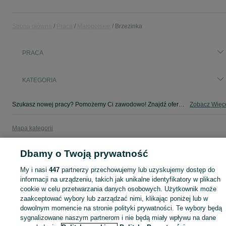
Strona główna
Praca
Małopolskie
Brzezinka
PRACA
KATEGORIA
Szukasz nowej pracy? Pomożemy Ci zawodowo! Znajdź ofertę dla siebie w kategorii Praca na OLX - Brzezinka i okolice!
Zobacz Więc
Mapa kategorii
Mapa miejscowości
Dbamy o Twoją prywatność
Mapa ministron
Popularne wyszukiwania
My i nasi
447
partnerzy przechowujemy lub uzyskujemy dostęp do
informacji na urządzeniu, takich jak unikalne identyfikatory w plikach
cookie w celu przetwarzania danych osobowych. Użytkownik może
zaakceptować wybory lub zarządzać nimi, klikając poniżej lub w
dowolnym momencie na stronie polityki prywatności. Te wybory będą
sygnalizowane naszym partnerom i nie będą miały wpływu na dane