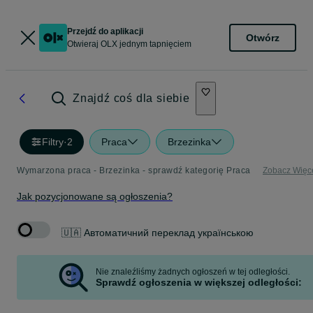
Przejdź do aplikacji
Otwórz
Otwieraj OLX jednym tapnięciem
Znajdź coś dla siebie
Filtry
·
2
Praca
Brzezinka
Wymarzona praca - Brzezinka - sprawdź kategorię Praca
Zobacz Więc
Jak pozycjonowane są ogłoszenia?
🇺🇦 Автоматичний переклад українською
Nie znaleźliśmy żadnych ogłoszeń w tej odległości.
Sprawdź ogłoszenia w większej odległości: