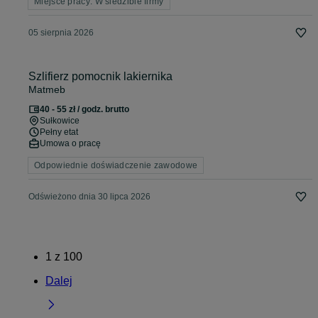
Miejsce pracy: W siedzibie firmy
05 sierpnia 2026
Szlifierz pomocnik lakiernika
Matmeb
40 - 55 zł / godz. brutto
Sułkowice
Pełny etat
Umowa o pracę
Odpowiednie doświadczenie zawodowe
Odświeżono dnia 30 lipca 2026
1
z
100
Dalej