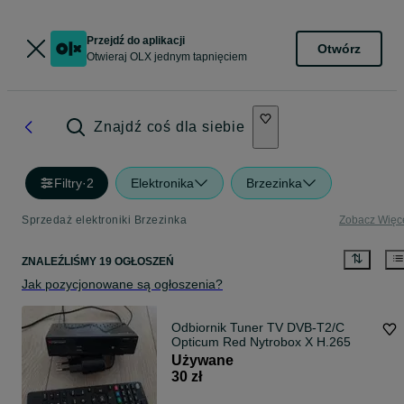
Przejdź do aplikacji
Otwórz
Otwieraj OLX jednym tapnięciem
Znajdź coś dla siebie
Filtry
·
2
Elektronika
Brzezinka
Sprzedaż elektroniki Brzezinka
Zobacz Więc
ZNALEŹLIŚMY 19 OGŁOSZEŃ
Jak pozycjonowane są ogłoszenia?
Odbiornik Tuner TV DVB-T2/C
Opticum Red Nytrobox X H.265
Używane
30 zł