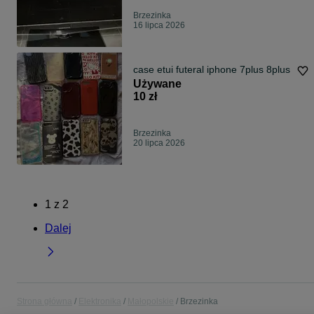
Brzezinka
16 lipca 2026
case etui futeral iphone 7plus 8plus
Używane
10 zł
Brzezinka
20 lipca 2026
1
z
2
Dalej
Strona główna
Elektronika
Małopolskie
Brzezinka