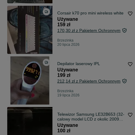
Corsair k70 pro mini wireless white
Używane
159 zł
170,30 zł z Pakietem Ochronnym
Brzezinka
20 lipca 2026
Depilator laserowy IPL
Używane
199 zł
212,14 zł z Pakietem Ochronnym
Brzezinka
19 lipca 2026
Telewizor Samsung LE32B653 (32-
calowy model LCD z okolic 2009
roku).
Używane
100 zł