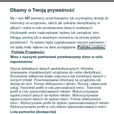
ELEKTRONIKA
Dbamy o Twoją prywatność
My i nasi
447
partnerzy przechowujemy lub uzyskujemy dostęp do
KATEGORIA
informacji na urządzeniu, takich jak unikalne identyfikatory w
plikach cookie w celu przetwarzania danych osobowych.
Użytkownik może zaakceptować wybory lub zarządzać nimi,
Zobacz Więc
Sprzedaż elektroniki Brzezinka ▶️ szeroki wybór modeli i marek ✅ Nowe i używane oferty w atrakcyjnych cenach ☝ Sprawdź ogłoszenia online na OLX.pl!
klikając poniżej lub w dowolnym momencie na stronie polityki
prywatności. Te wybory będą sygnalizowane naszym partnerom i
nie będą miały wpływu na dane przeglądania.
Polityka cookies,
Mapa kategorii
Polityka Prywatności
Mapa miejscowości
Wraz z naszymi partnerami przetwarzamy dane w celu
zapewnienia:
Mapa ministron
Użycie dokładnych danych geolokalizacyjnych. Aktywne
Popularne wyszukiwania
skanowanie charakterystyki urządzenia do celów identyfikacji.
Rozumienie odbiorców dzięki statystyce lub kombinacji danych z
różnych źródeł. Przechowywanie informacji na urządzeniu lub
dostęp do nich. Pomiar efektywności reklam. Rozwój i ulepszanie
usług. Tworzenie profili w celu personalizacji treści. Tworzenie
profili w celu spersonalizowanych reklam. Wykorzystywanie
ograniczonych danych do wyboru reklam. Wykorzystywanie
ograniczonych danych do wyboru treści. Pomiar efektywności
treści. Wykorzystanie profili do wyboru spersonalizowanych reklam.
Wykorzystywanie profili w celu doboru spersonalizowanych treści.
Lista partnerów (dostawców)