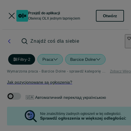
Przejdź do aplikacji
Otwórz
Otwieraj OLX jednym tapnięciem
Znajdź coś dla siebie
Filtry
·
2
Praca
Barcice Dolne
Wymarzona praca - Barcice Dolne - sprawdź kategorię Praca
Zobacz Więc
Jak pozycjonowane są ogłoszenia?
🇺🇦 Автоматичний переклад українською
Nie znaleźliśmy żadnych ogłoszeń w tej odległości.
Sprawdź ogłoszenia w większej odległości: