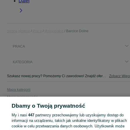
Dalej
Strona główna
Praca
Małopolskie
Barcice Dolne
PRACA
KATEGORIA
Szukasz nowej pracy? Pomożemy Ci zawodowo! Znajdź ofertę dla siebie w kategorii Praca na OLX - Barcice Dolne i okolice!
Zobacz Więc
Mapa kategorii
Mapa miejscowości
Dbamy o Twoją prywatność
Mapa ministron
Popularne wyszukiwania
My i nasi
447
partnerzy przechowujemy lub uzyskujemy dostęp do
informacji na urządzeniu, takich jak unikalne identyfikatory w plikach
cookie w celu przetwarzania danych osobowych. Użytkownik może