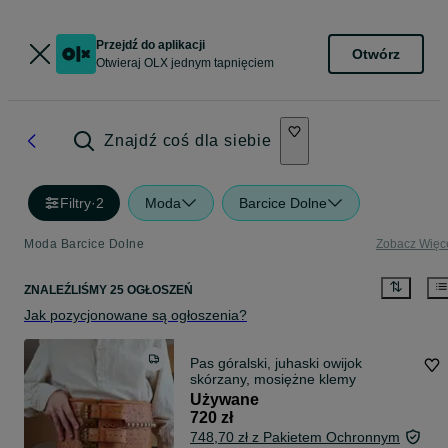
Przejdź do aplikacji
Otwórz
Otwieraj OLX jednym tapnięciem
Znajdź coś dla siebie
Filtry
·
2
Moda
Barcice Dolne
Moda Barcice Dolne
Zobacz Więc
ZNALEŹLIŚMY 25 OGŁOSZEŃ
Jak pozycjonowane są ogłoszenia?
Pas góralski, juhaski owijok
skórzany, mosiężne klemy
Używane
720 zł
748,70 zł z Pakietem Ochronnym