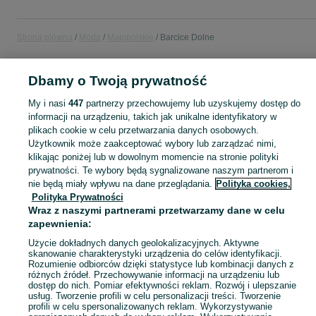
Strona główna
Moda
Małopolskie
Barcice Dolne
MODA
Dbamy o Twoją prywatność
My i nasi
447
partnerzy przechowujemy lub uzyskujemy dostęp do
KATEGORIA
informacji na urządzeniu, takich jak unikalne identyfikatory w
plikach cookie w celu przetwarzania danych osobowych.
Użytkownik może zaakceptować wybory lub zarządzać nimi,
Zobacz Więc
Moda Barcice Dolne ▶️ Odzież, obuwie, torebki, akcesoria i biżuteria ✅ Nowe i używane w atrakcyjnych cenach ✌ Znajdź najlepsze ogłoszenia na OLX.pl!
klikając poniżej lub w dowolnym momencie na stronie polityki
prywatności. Te wybory będą sygnalizowane naszym partnerom i
nie będą miały wpływu na dane przeglądania.
Polityka cookies,
Mapa kategorii
Polityka Prywatności
Mapa miejscowości
Wraz z naszymi partnerami przetwarzamy dane w celu
Mapa ministron
zapewnienia:
Popularne wyszukiwania
Użycie dokładnych danych geolokalizacyjnych. Aktywne
skanowanie charakterystyki urządzenia do celów identyfikacji.
Rozumienie odbiorców dzięki statystyce lub kombinacji danych z
różnych źródeł. Przechowywanie informacji na urządzeniu lub
dostęp do nich. Pomiar efektywności reklam. Rozwój i ulepszanie
usług. Tworzenie profili w celu personalizacji treści. Tworzenie
profili w celu spersonalizowanych reklam. Wykorzystywanie