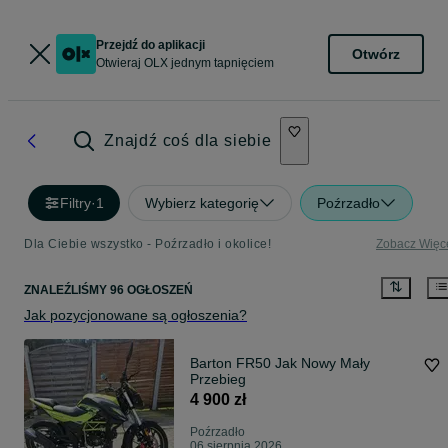
Przejdź do aplikacji
Otwórz
Otwieraj OLX jednym tapnięciem
Znajdź coś dla siebie
Filtry
·
1
Wybierz kategorię
Poźrzadło
Dla Ciebie wszystko - Poźrzadło i okolice!
Zobacz Więc
ZNALEŹLIŚMY 96 OGŁOSZEŃ
Jak pozycjonowane są ogłoszenia?
Barton FR50 Jak Nowy Mały
Przebieg
4 900 zł
Poźrzadło
06 sierpnia 2026