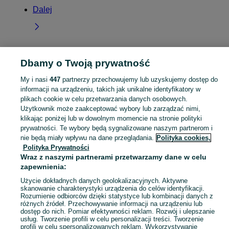
Dalej
Dbamy o Twoją prywatność
Strona główna
Lubuskie
Poźrzadło
My i nasi
447
partnerzy przechowujemy lub uzyskujemy dostęp do
informacji na urządzeniu, takich jak unikalne identyfikatory w
KATEGORIA
plikach cookie w celu przetwarzania danych osobowych.
Użytkownik może zaakceptować wybory lub zarządzać nimi,
Skorzystaj z największego serwisu ogłoszeniowego - Poźrzadło i okolice! Kupuj to, czego pragniesz i sprzedawaj to, czego już nie potrzebujesz!
Zobacz Więc
klikając poniżej lub w dowolnym momencie na stronie polityki
prywatności. Te wybory będą sygnalizowane naszym partnerom i
nie będą miały wpływu na dane przeglądania.
Polityka cookies,
Mapa kategorii
Polityka Prywatności
Mapa miejscowości
Wraz z naszymi partnerami przetwarzamy dane w celu
Mapa ministron
zapewnienia:
Popularne wyszukiwania
Użycie dokładnych danych geolokalizacyjnych. Aktywne
skanowanie charakterystyki urządzenia do celów identyfikacji.
Rozumienie odbiorców dzięki statystyce lub kombinacji danych z
różnych źródeł. Przechowywanie informacji na urządzeniu lub
dostęp do nich. Pomiar efektywności reklam. Rozwój i ulepszanie
usług. Tworzenie profili w celu personalizacji treści. Tworzenie
profili w celu spersonalizowanych reklam. Wykorzystywanie