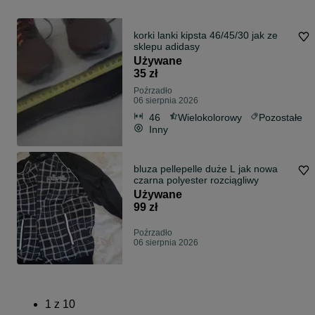
korki lanki kipsta 46/45/30 jak ze
sklepu adidasy
Używane
35 zł
Poźrzadło
06 sierpnia 2026
46
Wielokolorowy
Pozostałe
Inny
bluza pellepelle duże L jak nowa
czarna polyester rozciągliwy
Używane
99 zł
Poźrzadło
06 sierpnia 2026
1
z
10