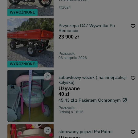
2024
WYRÓŻNIONE
Przyczepa D47 Wywrotka Po
Remoncie
23 900 zł
Poźrzadło
06 sierpnia 2026
WYRÓŻNIONE
zabawkowy wózek ( na innej aukcji
kołyska)
Używane
40 zł
45,43 zł z Pakietem Ochronnym
Poźrzadło
Dzisiaj o 16:16
sterowany pojazd Psi Patrol
Używane