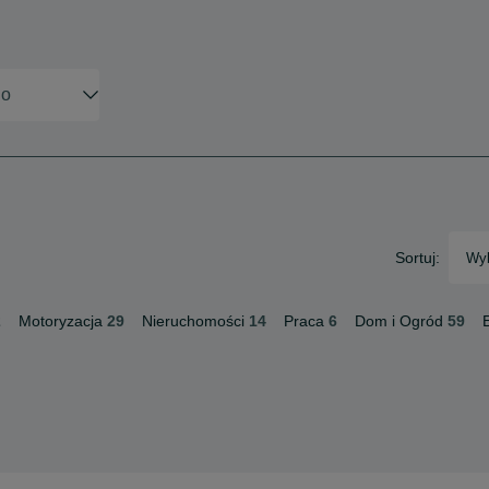
Sortuj:
Wyb
2
Motoryzacja
29
Nieruchomości
14
Praca
6
Dom i Ogród
59