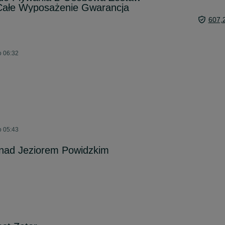
Całe Wyposażenie Gwarancja
607,
o 06:32
o 05:43
 nad Jeziorem Powidzkim