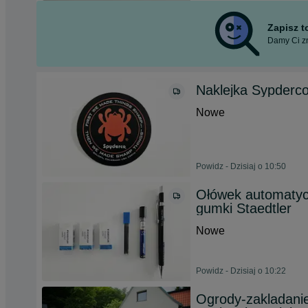
Zapisz 
Damy Ci zn
Naklejka Sypderc
Nowe
Powidz - Dzisiaj o 10:50
Ołówek automatycz
gumki Staedtler
Nowe
Powidz - Dzisiaj o 10:22
Ogrody-zakladani