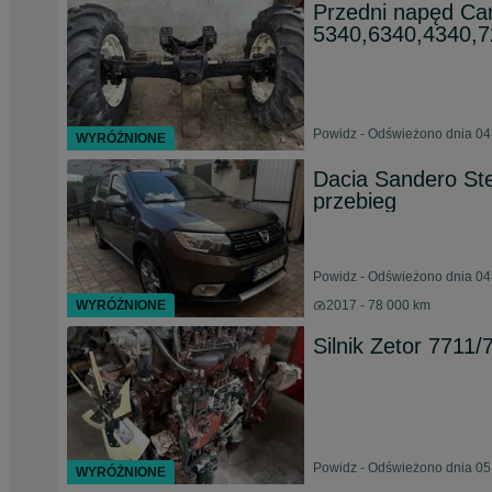
Przedni napęd Car
5340,6340,4340,7
Powidz - Odświeżono dnia 04
WYRÓŻNIONE
Dacia Sandero St
przebieg
Powidz - Odświeżono dnia 04
WYRÓŻNIONE
2017 - 78 000 km
Silnik Zetor 7711
Powidz - Odświeżono dnia 05
WYRÓŻNIONE