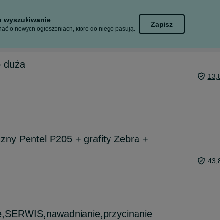
to wyszukiwanie
Zapisz
ać o nowych ogłoszeniach, które do niego pasują.
o duża
13,
ny Pentel P205 + grafity Zebra +
43,
e,SERWIS,nawadnianie,przycinanie