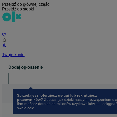
Przejdź do głównej części
Przejdź do stopki
Czat
Twoje konto
Dodaj ogłoszenie
Dla biznesu
opens in a new tab
Sprzedajesz, oferujesz usługi lub rekrutujesz
pracowników?
Zobacz, jak dzięki naszym rozwiązaniom dl
firm możesz dotrzeć do milionów użytkowników — i osiągną
swoje cele.