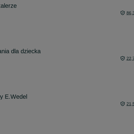
talerze
86,
nia dla dziecka
22,
y E.Wedel
21,