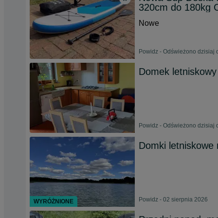
320cm do 180kg 
Nowe
Powidz - Odświeżono dzisiaj 
Domek letniskowy
Powidz - Odświeżono dzisiaj 
Domki letniskowe
Powidz - 02 sierpnia 2026
WYRÓŻNIONE