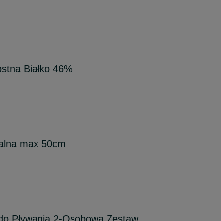
stna Białko 46%
ralna max 50cm
do Pływania 2-Osobowa Zestaw