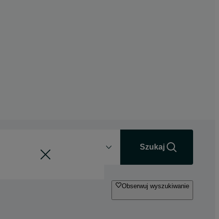
Odległość
+0 km
Szukaj
Obserwuj wyszukiwanie