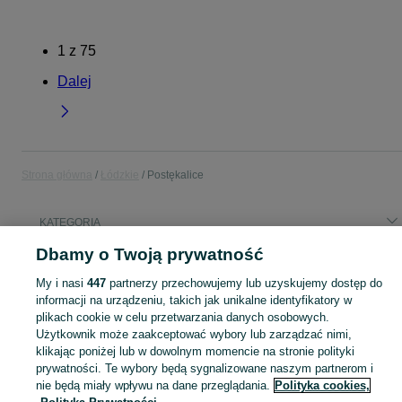
1
z
75
Dalej
Strona główna
Łódzkie
Postękalice
KATEGORIA
Dbamy o Twoją prywatność
Popularne wyszukiwania
My i nasi
447
partnerzy przechowujemy lub uzyskujemy dostęp do
ziemia
drewno sezonowane
informacji na urządzeniu, takich jak unikalne identyfikatory w
plikach cookie w celu przetwarzania danych osobowych.
Użytkownik może zaakceptować wybory lub zarządzać nimi,
Skorzystaj z największego serwisu ogłoszeniowego - Postękalice i okolice! Kupuj to, czego pragniesz i sprzedawaj to, czego już nie potrzebujesz!
Zobacz Więc
klikając poniżej lub w dowolnym momencie na stronie polityki
prywatności. Te wybory będą sygnalizowane naszym partnerom i
Mapa kategorii
nie będą miały wpływu na dane przeglądania.
Polityka cookies,