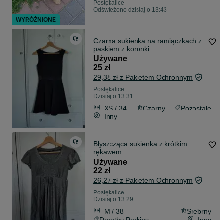
Postękalice
Odświeżono dzisiaj o 13:43
WYRÓŻNIONE
Czarna sukienka na ramiączkach z
paskiem z koronki
Używane
25 zł
29,38 zł z Pakietem Ochronnym
Postękalice
Dzisiaj o 13:31
XS / 34
Czarny
Pozostałe
Inny
Błyszcząca sukienka z krótkim
rękawem
Używane
22 zł
26,27 zł z Pakietem Ochronnym
Postękalice
Dzisiaj o 13:29
M / 38
Srebrny
Dorothy Perkins
Inny