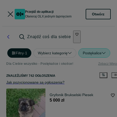
Przejdź do aplikacji
Otwórz
Otwieraj OLX jednym tapnięciem
Znajdź coś dla siebie
Filtry
·
1
Wybierz kategorię
Postękalice
Dla Ciebie wszystko - Postękalice i okolice!
Zobacz Więc
ZNALEŹLIŚMY 742 OGŁOSZENIA
Jak pozycjonowane są ogłoszenia?
Gryfonik Brukselski Piesek
5 000 zł