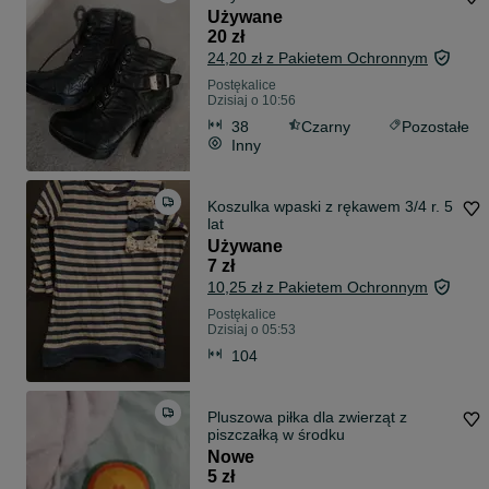
Używane
20 zł
24,20 zł z Pakietem Ochronnym
Postękalice
Dzisiaj o 10:56
38
Czarny
Pozostałe
Inny
Koszulka wpaski z rękawem 3/4 r. 5
lat
Używane
7 zł
10,25 zł z Pakietem Ochronnym
Postękalice
Dzisiaj o 05:53
104
Pluszowa piłka dla zwierząt z
piszczałką w środku
Nowe
5 zł