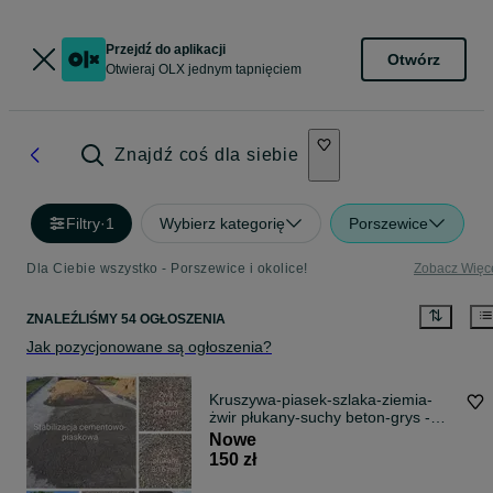
Przejdź do aplikacji
Otwórz
Otwieraj OLX jednym tapnięciem
Znajdź coś dla siebie
Filtry
·
1
Wybierz kategorię
Porszewice
Dla Ciebie wszystko - Porszewice i okolice!
Zobacz Więc
ZNALEŹLIŚMY 54 OGŁOSZENIA
Jak pozycjonowane są ogłoszenia?
Kruszywa-piasek-szlaka-ziemia-
żwir płukany-suchy beton-grys -
Transport-koparko ładowarka
Nowe
150 zł