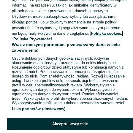
informacji na urządzeniu, takich jak unikalne identyfikatory w
KATEGORIA
plikach cookie w celu przetwarzania danych osobowych.
Użytkownik może zaakceptować wybory lub zarządzać nimi,
klikając poniżej lub w dowolnym momencie na stronie polityki
Skorzystaj z największego serwisu ogłoszeniowego - Porszewice i okolice! Kupuj to, czego pragniesz i sprzedawaj to, czego już nie potrzebujesz!
Zobacz Więc
prywatności. Te wybory będą sygnalizowane naszym partnerom i
nie będą miały wpływu na dane przeglądania.
Polityka cookies,
Mapa kategorii
Polityka Prywatności
Mapa miejscowości
Wraz z naszymi partnerami przetwarzamy dane w celu
zapewnienia:
Mapa ministron
Użycie dokładnych danych geolokalizacyjnych. Aktywne
Popularne wyszukiwania
skanowanie charakterystyki urządzenia do celów identyfikacji.
Rozumienie odbiorców dzięki statystyce lub kombinacji danych z
różnych źródeł. Przechowywanie informacji na urządzeniu lub
dostęp do nich. Pomiar efektywności reklam. Rozwój i ulepszanie
usług. Tworzenie profili w celu personalizacji treści. Tworzenie
profili w celu spersonalizowanych reklam. Wykorzystywanie
ograniczonych danych do wyboru reklam. Wykorzystywanie
ograniczonych danych do wyboru treści. Pomiar efektywności
treści. Wykorzystanie profili do wyboru spersonalizowanych reklam.
Wykorzystywanie profili w celu doboru spersonalizowanych treści.
Lista partnerów (dostawców)
Akceptuj wszystkie