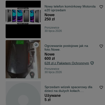
Nowy telefon komórkowy Motorola
e20 sprzedam
Nowe
250 zł
Porszewice
30 lipca 2026
Ogrzewanie postojowe jak na
foto.Nowe.
Nowe
600 zł
628 zł z Pakietem Ochronnym
Porszewice
30 lipca 2026
Sprzedam wózek spacerowy dla
dzieci na dużych kołach.
Zapraszam
Używane
5 zł