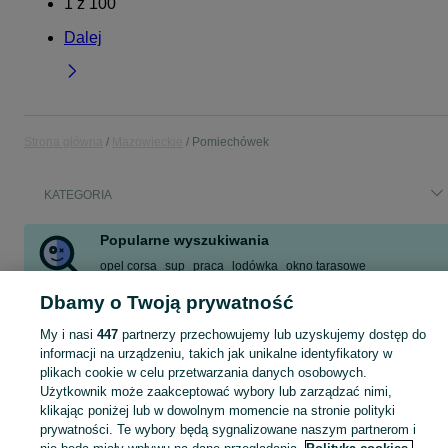
1
z
100
Dalej
Strona główna
Mazowieckie
Pomiechówek
KATEGORIA
Popularne wyszukiwania
opel corsa
sup
praca
lodówka
okno tarasowe
kosz do koszykówki
działka rekreacyjna nad rzeką
Dbamy o Twoją prywatność
sprzedam lodówkę
My i nasi
447
partnerzy przechowujemy lub uzyskujemy dostęp do
Zobacz Więcej
informacji na urządzeniu, takich jak unikalne identyfikatory w
plikach cookie w celu przetwarzania danych osobowych.
Użytkownik może zaakceptować wybory lub zarządzać nimi,
Skorzystaj z największego serwisu ogłoszeniowego - Pomiechówek i okolice! Kupuj to, czego pragniesz i sprzedawaj to, czego już nie potrzebujesz!
Zobacz Więc
klikając poniżej lub w dowolnym momencie na stronie polityki
prywatności. Te wybory będą sygnalizowane naszym partnerom i
Mapa kategorii