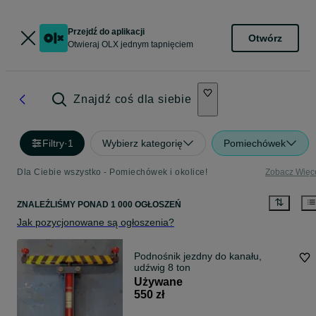
Przejdź do aplikacji
Otwórz
Otwieraj OLX jednym tapnięciem
Znajdź coś dla siebie
Filtry
·
1
Wybierz kategorię
Pomiechówek
Dla Ciebie wszystko - Pomiechówek i okolice!
Zobacz Więc
ZNALEŹLIŚMY
PONAD
1 000 OGŁOSZEŃ
Jak pozycjonowane są ogłoszenia?
Podnośnik jezdny do kanału,
udźwig 8 ton
Używane
550 zł