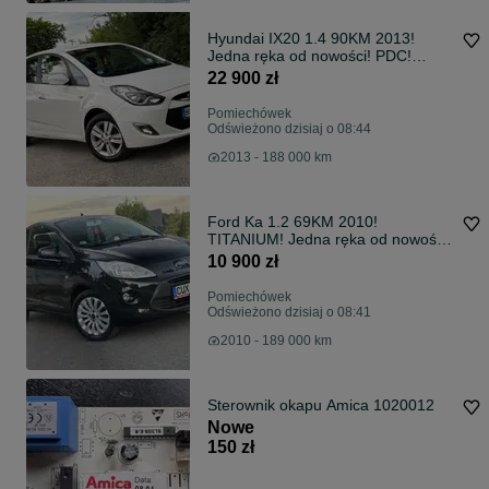
Hyundai IX20 1.4 90KM 2013!
Jedna ręka od nowości! PDC!
Bardzo ładny! GWARANCJA!!
22 900 zł
Pomiechówek
Odświeżono dzisiaj o 08:44
2013 - 188 000 km
Ford Ka 1.2 69KM 2010!
TITANIUM! Jedna ręka od nowości!
Nowy rozrząd! GWARANCJA!
10 900 zł
Pomiechówek
Odświeżono dzisiaj o 08:41
2010 - 189 000 km
Sterownik okapu Amica 1020012
Nowe
150 zł