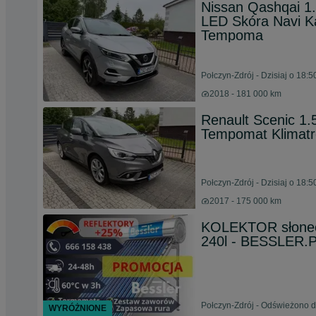
Nissan Qashqai 1
LED Skóra Navi 
Tempoma
Połczyn-Zdrój - Dzisiaj o 18:5
2018 - 181 000 km
Renault Scenic 1.
Tempomat Klimatr
Połczyn-Zdrój - Dzisiaj o 18:5
2017 - 175 000 km
KOLEKTOR słonecz
240l - BESSLER.
Połczyn-Zdrój - Odświeżono d
WYRÓŻNIONE