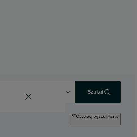
Odległość
+0 km
Szukaj
Obserwuj wyszukiwanie