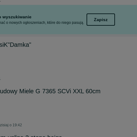
1
to wyszukiwanie
Zapisz
ać o nowych ogłoszeniach, które do niego pasują.
asiK"Damka"
1
udowy Miele G 7365 SCVi XXL 60cm
isiaj o 19:42