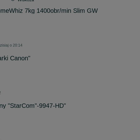
omeWhiz 7kg 1400obr/min Slim GW
isiaj o 20:14
arki Canon"
2
arny "StarCom"-9947-HD"