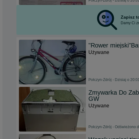
Połczyn-Zdrój - Dzisiaj o 20:0
Zapisz 
Damy Ci zn
"Rower miejski"B
Używane
Połczyn-Zdrój - Dzisiaj o 20:0
Zmywarka Do Zab
GW
Używane
Połczyn-Zdrój - Odświeżono dz