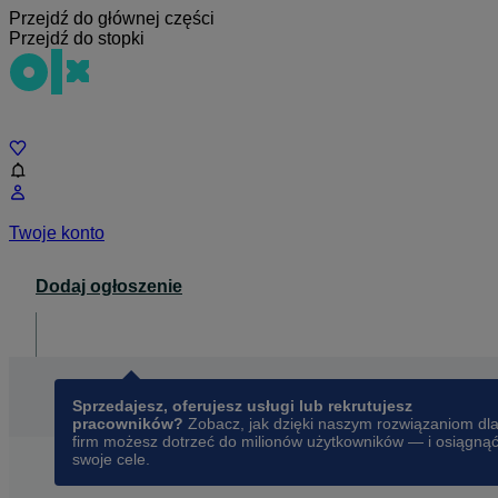
Przejdź do głównej części
Przejdź do stopki
Czat
Twoje konto
Dodaj ogłoszenie
Dla biznesu
opens in a new tab
Sprzedajesz, oferujesz usługi lub rekrutujesz
pracowników?
Zobacz, jak dzięki naszym rozwiązaniom dl
firm możesz dotrzeć do milionów użytkowników — i osiągną
swoje cele.