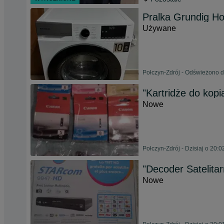
Pralka Grundig H
Używane
Połczyn-Zdrój - Odświeżono dz
"Kartridże do kopi
Nowe
Połczyn-Zdrój - Dzisiaj o 20:0
"Decoder Satelit
Nowe