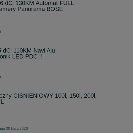
.6 dCi 130KM Automat FULL
Kamery Panorama BOSE
0
5 dCi 110KM Navi Alu
onik LED PDC !!
0
ny CIŚNIENIOWY 100l, 150l, 200l,
PL
nia 30 lipca 2026