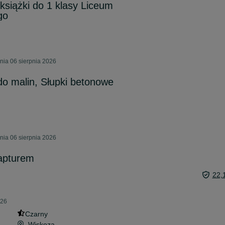
siążki do 1 klasy Liceum
go
nia 06 sierpnia 2026
o malin, Słupki betonowe
nia 06 sierpnia 2026
apturem
22,
026
Czarny
Wiskoza