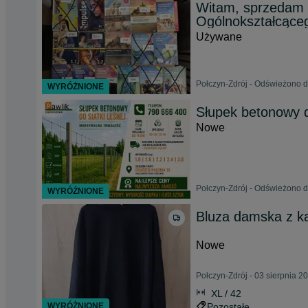
Witam, sprzedam k
Ogólnokształcące
Używane
Połczyn-Zdrój - Odświeżono d
WYRÓŻNIONE
Słupek betonowy d
Nowe
Połczyn-Zdrój - Odświeżono d
WYRÓŻNIONE
Bluza damska z k
Nowe
Połczyn-Zdrój - 03 sierpnia 2
XL / 42
WYRÓŻNIONE
Pozostałe