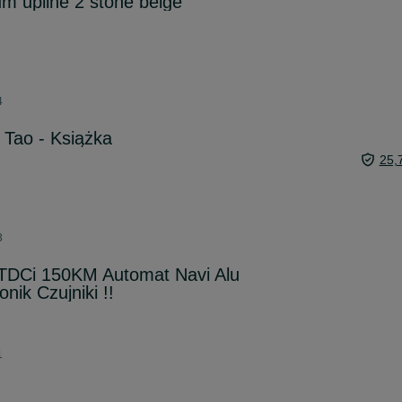
um upline 2 stone beige
4
 Tao - Książka
25,
3
TDCi 150KM Automat Navi Alu
nik Czujniki !!
1