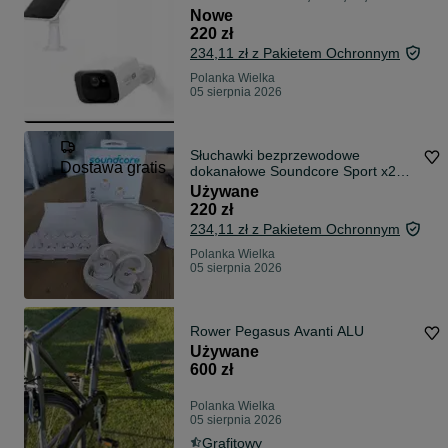
8GB
Nowe
220 zł
234,11 zł z Pakietem Ochronnym
Polanka Wielka
05 sierpnia 2026
Słuchawki bezprzewodowe
Dostawa gratis
dokanałowe Soundcore Sport x20
ANC A3968G21 do 48H
Używane
220 zł
234,11 zł z Pakietem Ochronnym
Polanka Wielka
05 sierpnia 2026
Rower Pegasus Avanti ALU
Używane
600 zł
Polanka Wielka
05 sierpnia 2026
Grafitowy