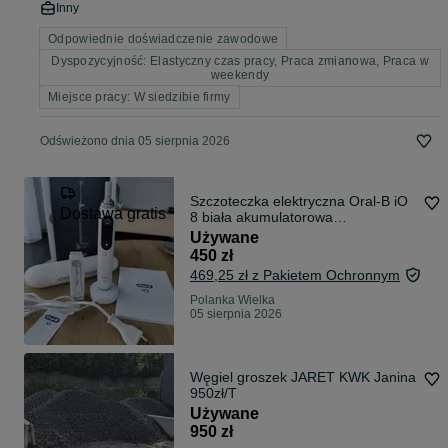
Inny
Odpowiednie doświadczenie zawodowe
Dyspozycyjność: Elastyczny czas pracy, Praca zmianowa, Praca w
weekendy
Miejsce pracy: W siedzibie firmy
Odświeżono dnia 05 sierpnia 2026
Szczoteczka elektryczna Oral-B iO
Dostawa gratis
8 biała akumulatorowa
magnetyczna
Używane
450 zł
469,25 zł z Pakietem Ochronnym
Polanka Wielka
05 sierpnia 2026
Węgiel groszek JARET KWK Janina
950zł/T
Używane
950 zł