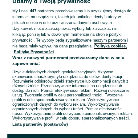
Dbamy o Twoją prywatność
oddam za darmo
My i nasi
447
partnerzy przechowujemy lub uzyskujemy dostęp do
Zobacz Więcej
informacji na urządzeniu, takich jak unikalne identyfikatory w
plikach cookie w celu przetwarzania danych osobowych.
Skorzystaj z największego serwisu ogłoszeniowego - Polanka Wielka i okolice! Kupuj to, czego pragniesz i sprzedawaj to, czego już nie potrzebujesz!
Zobacz Więc
Użytkownik może zaakceptować wybory lub zarządzać nimi,
klikając poniżej lub w dowolnym momencie na stronie polityki
prywatności. Te wybory będą sygnalizowane naszym partnerom i
Mapa kategorii
nie będą miały wpływu na dane przeglądania.
Polityka cookies,
Mapa miejscowości
Polityka Prywatności
Wraz z naszymi partnerami przetwarzamy dane w celu
Mapa ministron
zapewnienia:
Popularne wyszukiwania
Użycie dokładnych danych geolokalizacyjnych. Aktywne
skanowanie charakterystyki urządzenia do celów identyfikacji.
Rozumienie odbiorców dzięki statystyce lub kombinacji danych z
różnych źródeł. Przechowywanie informacji na urządzeniu lub
dostęp do nich. Pomiar efektywności reklam. Rozwój i ulepszanie
usług. Tworzenie profili w celu personalizacji treści. Tworzenie
profili w celu spersonalizowanych reklam. Wykorzystywanie
ograniczonych danych do wyboru reklam. Wykorzystywanie
ograniczonych danych do wyboru treści. Pomiar efektywności
treści. Wykorzystanie profili do wyboru spersonalizowanych reklam.
Wykorzystywanie profili w celu doboru spersonalizowanych treści.
Lista partnerów (dostawców)