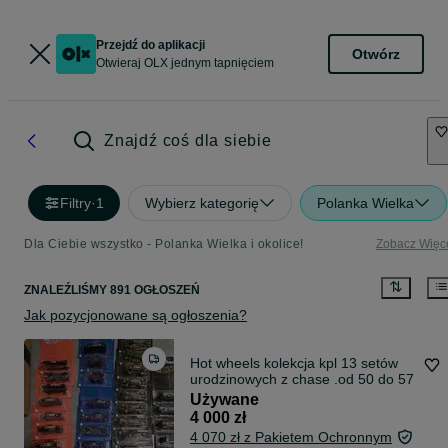
Przejdź do aplikacji
Otwórz
Otwieraj OLX jednym tapnięciem
Znajdź coś dla siebie
Filtry
·
1
Wybierz kategorię
Polanka Wielka
Dla Ciebie wszystko - Polanka Wielka i okolice!
Zobacz Więc
ZNALEŹLIŚMY 891 OGŁOSZEŃ
Jak pozycjonowane są ogłoszenia?
Hot wheels kolekcja kpl 13 setów
urodzinowych z chase .od 50 do 57
Używane
4 000 zł
4 070 zł z Pakietem Ochronnym