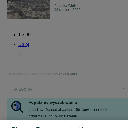
Polanka Wielka
05 sierpnia 2026
1
z
90
Dalej
Strona główna
Małopolskie
Polanka Wielka
KATEGORIA
Popularne wyszukiwania
trofast
szafka pod akwarium 150
kury green shell
drzwi thalia
ogurki do kiszenia
oddam za darmo materiał budowlany
kallax