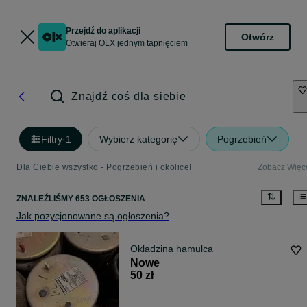
Przejdź do aplikacji
Otwórz
Otwieraj OLX jednym tapnięciem
Znajdź coś dla siebie
Filtry
·
1
Wybierz kategorię
Pogrzebień
Dla Ciebie wszystko - Pogrzebień i okolice!
Zobacz Więc
ZNALEŹLIŚMY 653 OGŁOSZENIA
Jak pozycjonowane są ogłoszenia?
Okladzina hamulca
Nowe
50 zł