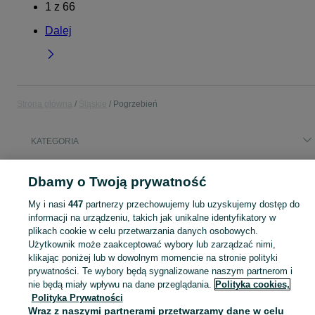
1
z
66
Dalej
Strona główna
Śląskie
Pogrzebień
KATEGORIA
Popularne wyszukiwania
Dbamy o Twoją prywatność
działka budowlana
My i nasi
447
partnerzy przechowujemy lub uzyskujemy dostęp do
informacji na urządzeniu, takich jak unikalne identyfikatory w
plikach cookie w celu przetwarzania danych osobowych.
Skorzystaj z największego serwisu ogłoszeniowego - Pogrzebień i okolice! Kupuj to, czego pragniesz i sprzedawaj to, czego już nie potrzebujesz!
Zobacz Więc
Użytkownik może zaakceptować wybory lub zarządzać nimi,
klikając poniżej lub w dowolnym momencie na stronie polityki
Mapa kategorii
prywatności. Te wybory będą sygnalizowane naszym partnerom i
Mapa miejscowości
nie będą miały wpływu na dane przeglądania.
Polityka cookies,
Polityka Prywatności
Mapa ministron
Wraz z naszymi partnerami przetwarzamy dane w celu