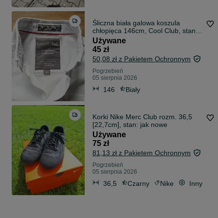
Śliczna biała galowa koszula
chłopięca 146cm, Cool Club, stan
celujący
Używane
45 zł
50,08 zł z Pakietem Ochronnym
Pogrzebień
05 sierpnia 2026
146
Biały
Korki Nike Merc Club rozm. 36,5
[22,7cm], stan: jak nowe
Używane
75 zł
81,13 zł z Pakietem Ochronnym
Pogrzebień
05 sierpnia 2026
36,5
Czarny
Nike
Inny