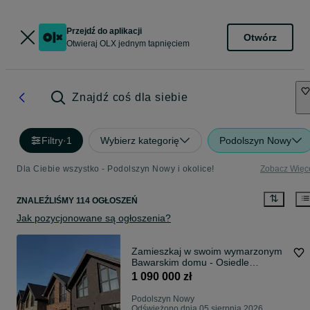
Przejdź do aplikacji
Otwórz
Otwieraj OLX jednym tapnięciem
Znajdź coś dla siebie
Filtry
·
1
Wybierz kategorię
Podolszyn Nowy
Dla Ciebie wszystko - Podolszyn Nowy i okolice!
Zobacz Więc
ZNALEŹLIŚMY 114 OGŁOSZEŃ
Jak pozycjonowane są ogłoszenia?
Zamieszkaj w swoim wymarzonym
Bawarskim domu - Osiedle
Szacheckie
1 090 000 zł
Podolszyn Nowy
Odświeżono dnia 05 sierpnia 2026