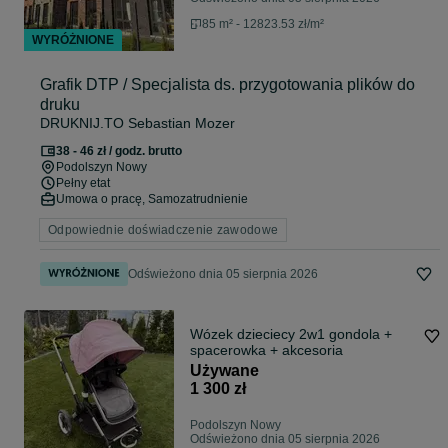
85 m² - 12823.53 zł/m²
WYRÓŻNIONE
Grafik DTP / Specjalista ds. przygotowania plików do
druku
DRUKNIJ.TO Sebastian Mozer
38 - 46 zł / godz. brutto
Podolszyn Nowy
Pełny etat
Umowa o pracę, Samozatrudnienie
Odpowiednie doświadczenie zawodowe
Odświeżono dnia 05 sierpnia 2026
Wózek dzieciecy 2w1 gondola +
spacerowka + akcesoria
Używane
1 300 zł
Podolszyn Nowy
Odświeżono dnia 05 sierpnia 2026