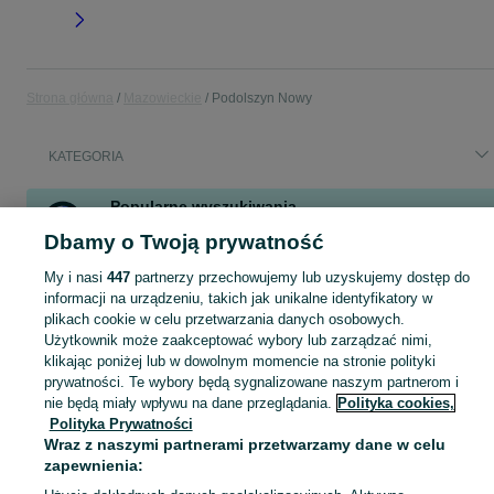
Strona główna
Mazowieckie
Podolszyn Nowy
KATEGORIA
Popularne wyszukiwania
kontener morski
stara lezanka ogrodowa
staraława
Dbamy o Twoją prywatność
mirabelki
stara law
stara komoda
My i nasi
447
partnerzy przechowujemy lub uzyskujemy dostęp do
wynajem kontenera budowlanego
magazyn
informacji na urządzeniu, takich jak unikalne identyfikatory w
plikach cookie w celu przetwarzania danych osobowych.
Użytkownik może zaakceptować wybory lub zarządzać nimi,
Skorzystaj z największego serwisu ogłoszeniowego - Podolszyn Nowy i okolice! Kupuj to, czego pragniesz i sprzedawaj to, czego już nie potrzebujesz!
Zobacz Więc
klikając poniżej lub w dowolnym momencie na stronie polityki
prywatności. Te wybory będą sygnalizowane naszym partnerom i
Mapa kategorii
nie będą miały wpływu na dane przeglądania.
Polityka cookies,
Polityka Prywatności
Mapa miejscowości
Wraz z naszymi partnerami przetwarzamy dane w celu
Mapa ministron
zapewnienia:
Popularne wyszukiwania