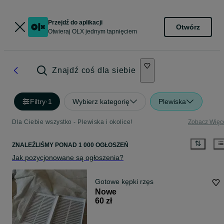
Przejdź do aplikacji
Otwórz
Otwieraj OLX jednym tapnięciem
Znajdź coś dla siebie
Filtry
·
1
Wybierz kategorię
Plewiska
Dla Ciebie wszystko - Plewiska i okolice!
Zobacz Więc
ZNALEŹLIŚMY
PONAD
1 000 OGŁOSZEŃ
Jak pozycjonowane są ogłoszenia?
Gotowe kępki rzęs
Nowe
60 zł