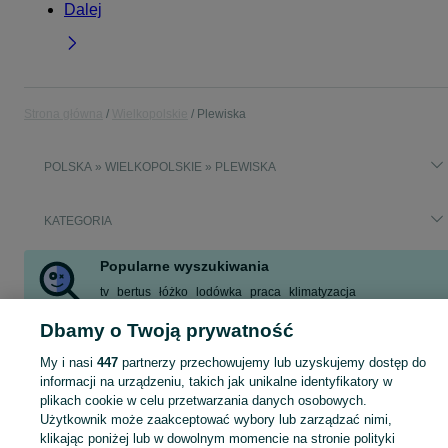
Dalej
Strona główna
Wielkopolskie
Plewiska
POLSKA » WIELKOPOLSKIE » PLEWISKA
KATEGORIA
Popularne wyszukiwania
tv
bertus
łóżko
lodówka
praca
klimatyzacja
praca plewiska
rower trójkołowy
Dbamy o Twoją prywatność
Zobacz Więcej
My i nasi
447
partnerzy przechowujemy lub uzyskujemy dostęp do
informacji na urządzeniu, takich jak unikalne identyfikatory w
Skorzystaj z największego serwisu ogłoszeniowego - Plewiska i okolice! Kupuj to, czego pragniesz i sprzedawaj to, czego już nie potrzebujesz!
Zobacz Więc
plikach cookie w celu przetwarzania danych osobowych.
Użytkownik może zaakceptować wybory lub zarządzać nimi,
klikając poniżej lub w dowolnym momencie na stronie polityki
Mapa kategorii