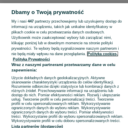
KATEGORIA
Dbamy o Twoją prywatność
Popularne wyszukiwania
My i nasi
447
partnerzy przechowujemy lub uzyskujemy dostęp do
elektryk
informacji na urządzeniu, takich jak unikalne identyfikatory w
plikach cookie w celu przetwarzania danych osobowych.
Użytkownik może zaakceptować wybory lub zarządzać nimi,
Skorzystaj z największego serwisu ogłoszeniowego - Pławno i okolice! Kupuj to, czego pragniesz i sprzedawaj to, czego już nie potrzebujesz!
Zobacz Więc
klikając poniżej lub w dowolnym momencie na stronie polityki
prywatności. Te wybory będą sygnalizowane naszym partnerom i
nie będą miały wpływu na dane przeglądania.
Polityka cookies,
Mapa kategorii
Polityka Prywatności
Mapa miejscowości
Wraz z naszymi partnerami przetwarzamy dane w celu
zapewnienia:
Mapa ministron
Użycie dokładnych danych geolokalizacyjnych. Aktywne
Popularne wyszukiwania
skanowanie charakterystyki urządzenia do celów identyfikacji.
Rozumienie odbiorców dzięki statystyce lub kombinacji danych z
różnych źródeł. Przechowywanie informacji na urządzeniu lub
dostęp do nich. Pomiar efektywności reklam. Rozwój i ulepszanie
usług. Tworzenie profili w celu personalizacji treści. Tworzenie
profili w celu spersonalizowanych reklam. Wykorzystywanie
ograniczonych danych do wyboru reklam. Wykorzystywanie
ograniczonych danych do wyboru treści. Pomiar efektywności
treści. Wykorzystanie profili do wyboru spersonalizowanych reklam.
Wykorzystywanie profili w celu doboru spersonalizowanych treści.
Lista partnerów (dostawców)