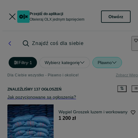
Przejdź do aplikacji
Otwórz
Otwieraj OLX jednym tapnięciem
Znajdź coś dla siebie
Filtry
·
1
Wybierz kategorię
Pławno
Dla Ciebie wszystko - Pławno i okolice!
Zobacz Więc
ZNALEŹLIŚMY 137 OGŁOSZEŃ
Jak pozycjonowane są ogłoszenia?
Węgiel Groszek luzem i workowany
1 200 zł