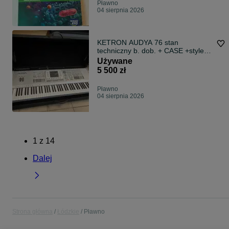
Pławno
04 sierpnia 2026
KETRON AUDYA 76 stan
techniczny b. dob. + CASE +style +
brzmienia + karton. Pierwszy
Używane
użytkownik
5 500 zł
Pławno
04 sierpnia 2026
1
z
14
Dalej
Strona główna
Łódzkie
Pławno