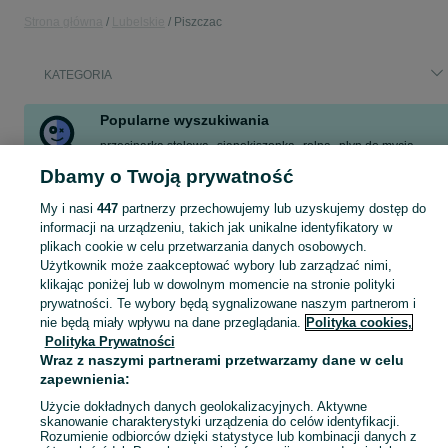
Strona główna
Lubelskie
Piszczac
KATEGORIA
Popularne wyszukiwania
przecinarka stołowa
sianokiszonka
rolna
płyn do mycia
nieruchomości
hds
felgi 18 do volvo v60
rower damski
Dbamy o Twoją prywatność
Zobacz Więcej
My i nasi
447
partnerzy przechowujemy lub uzyskujemy dostęp do
informacji na urządzeniu, takich jak unikalne identyfikatory w
plikach cookie w celu przetwarzania danych osobowych.
Skorzystaj z największego serwisu ogłoszeniowego - Piszczac i okolice! Kupuj to, czego pragniesz i sprzedawaj to, czego już nie potrzebujesz!
Zobacz Więc
Użytkownik może zaakceptować wybory lub zarządzać nimi,
klikając poniżej lub w dowolnym momencie na stronie polityki
Mapa kategorii
prywatności. Te wybory będą sygnalizowane naszym partnerom i
nie będą miały wpływu na dane przeglądania.
Polityka cookies,
Mapa miejscowości
Polityka Prywatności
Mapa ministron
Wraz z naszymi partnerami przetwarzamy dane w celu
Popularne wyszukiwania
zapewnienia:
Użycie dokładnych danych geolokalizacyjnych. Aktywne
skanowanie charakterystyki urządzenia do celów identyfikacji.
Rozumienie odbiorców dzięki statystyce lub kombinacji danych z