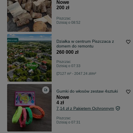
transport
Nowe
200 zł
Piszczac
Dzisiaj o 08:52
Działka w centrum Piszczaca z
domem do remontu
260 000 zł
Piszczac
Dzisiaj o 07:33
127 m² - 2047.24 zł/m²
Gumki do włosów zestaw 4sztuki
Nowe
4 zł
7,14 zł z Pakietem Ochronnym
Piszczac
Dzisiaj o 07:31