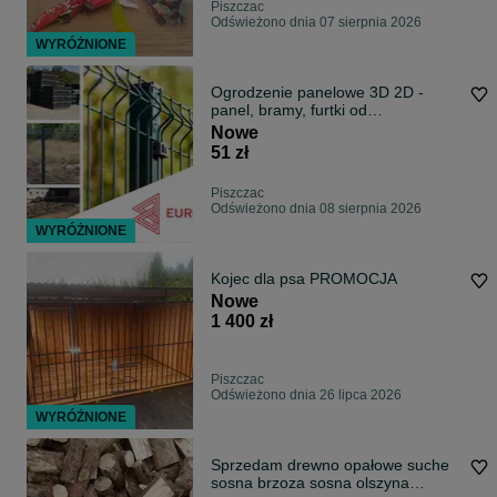
Piszczac
Odświeżono dnia 07 sierpnia 2026
WYRÓŻNIONE
Ogrodzenie panelowe 3D 2D -
panel, bramy, furtki od
PRODUCENTA
Nowe
51 zł
Piszczac
Odświeżono dnia 08 sierpnia 2026
WYRÓŻNIONE
Kojec dla psa PROMOCJA
Nowe
1 400 zł
Piszczac
Odświeżono dnia 26 lipca 2026
WYRÓŻNIONE
Sprzedam drewno opałowe suche
sosna brzoza sosna olszyna