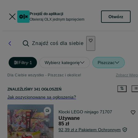
Przejdź do aplikacji
Otwórz
Otwieraj OLX jednym tapnięciem
Znajdź coś dla siebie
Filtry
·
1
Wybierz kategorię
Piszczac
Dla Ciebie wszystko - Piszczac i okolice!
Zobacz Więc
ZNALEŹLIŚMY 341 OGŁOSZEŃ
Jak pozycjonowane są ogłoszenia?
Klocki LEGO ninjago 71707
Używane
85 zł
92,39 zł z Pakietem Ochronnym