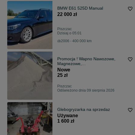
BMW E61 525D Manual
22 000 zł
Piszczac
Dzisiaj o 05:01
2006 - 400 000 km
Promocja ! Wapno Nawozowe,
Magnezowe,
Węglanowe,Tlenkowe-Zwrot z
Nowe
Dotac
25 zł
Piszczac
Odświeżono dnia 09 sierpnia 2026
Glebogryzarka na sprzedaz
Używane
1 600 zł