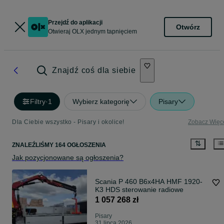
Przejdź do aplikacji
Otwórz
Otwieraj OLX jednym tapnięciem
Znajdź coś dla siebie
Filtry
·
1
Wybierz kategorię
Pisary
Dla Ciebie wszystko - Pisary i okolice!
Zobacz Więc
ZNALEŹLIŚMY 164 OGŁOSZENIA
Jak pozycjonowane są ogłoszenia?
Scania P 460 B6x4HA HMF 1920-
K3 HDS sterowanie radiowe
1 057 268 zł
Pisary
31 lipca 2026