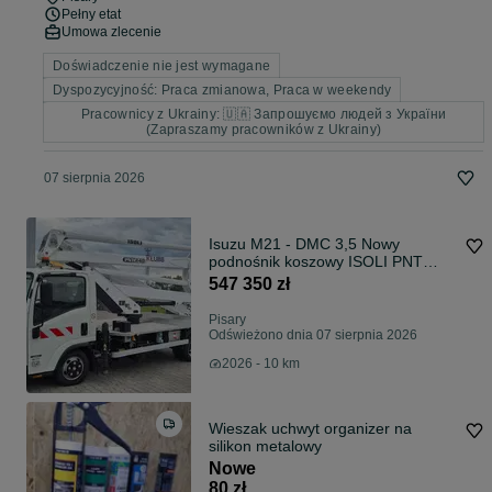
Pełny etat
Umowa zlecenie
Doświadczenie nie jest wymagane
Dyspozycyjność: Praca zmianowa, Praca w weekendy
Pracownicy z Ukrainy: 🇺🇦 Запрошуємо людей з України
(Zapraszamy pracowników z Ukrainy)
07 sierpnia 2026
Isuzu M21 - DMC 3,5 Nowy
podnośnik koszowy ISOLI PNT
240AF na podwoziu ISUZU M21 -
547 350 zł
DMC 3,5
Pisary
Odświeżono dnia 07 sierpnia 2026
2026 - 10 km
Wieszak uchwyt organizer na
silikon metalowy
Nowe
80 zł