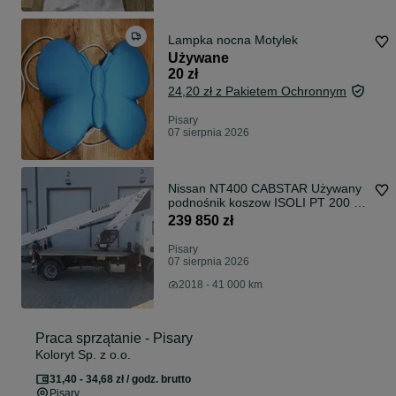
Lampka nocna Motylek
Używane
20 zł
24,20 zł z Pakietem Ochronnym
Pisary
07 sierpnia 2026
Nissan NT400 CABSTAR Używany
podnośnik koszow ISOLI PT 200 na
podwoziu NISSAN NT400
239 850 zł
CABSTAR
Pisary
07 sierpnia 2026
2018 - 41 000 km
Praca sprzątanie - Pisary
Koloryt Sp. z o.o.
31,40 - 34,68 zł / godz. brutto
Pisary