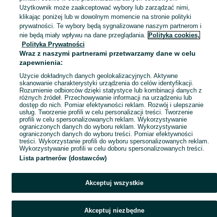
Skorzystaj z największego serwisu ogłoszeniowego - Pisary i okolice! Kupuj to, czego pragniesz i sprzedawaj to, czego już nie potrzebujesz!
Zobacz Więc
Użytkownik może zaakceptować wybory lub zarządzać nimi,
klikając poniżej lub w dowolnym momencie na stronie polityki
prywatności. Te wybory będą sygnalizowane naszym partnerom i
Mapa kategorii
nie będą miały wpływu na dane przeglądania.
Polityka cookies,
Mapa miejscowości
Polityka Prywatności
Wraz z naszymi partnerami przetwarzamy dane w celu
Mapa ministron
zapewnienia:
Popularne wyszukiwania
Użycie dokładnych danych geolokalizacyjnych. Aktywne
skanowanie charakterystyki urządzenia do celów identyfikacji.
Rozumienie odbiorców dzięki statystyce lub kombinacji danych z
różnych źródeł. Przechowywanie informacji na urządzeniu lub
dostęp do nich. Pomiar efektywności reklam. Rozwój i ulepszanie
usług. Tworzenie profili w celu personalizacji treści. Tworzenie
profili w celu spersonalizowanych reklam. Wykorzystywanie
ograniczonych danych do wyboru reklam. Wykorzystywanie
ograniczonych danych do wyboru treści. Pomiar efektywności
treści. Wykorzystanie profili do wyboru spersonalizowanych reklam.
Wykorzystywanie profili w celu doboru spersonalizowanych treści.
Lista partnerów (dostawców)
Akceptuj wszystkie
Akceptuj niezbędne