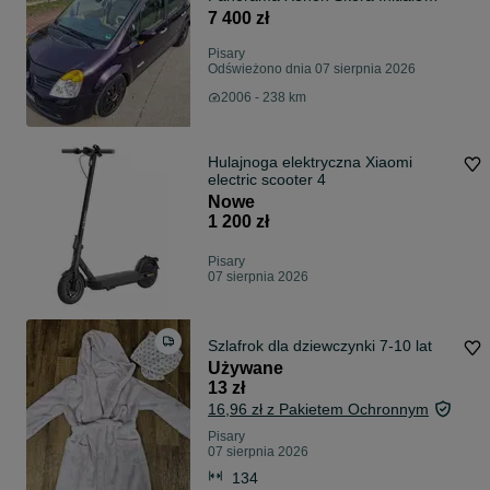
Paris
7 400 zł
Pisary
Odświeżono dnia 07 sierpnia 2026
2006 - 238 km
Hulajnoga elektryczna Xiaomi
electric scooter 4
Nowe
1 200 zł
Pisary
07 sierpnia 2026
Szlafrok dla dziewczynki 7-10 lat
Używane
13 zł
16,96 zł z Pakietem Ochronnym
Pisary
07 sierpnia 2026
134