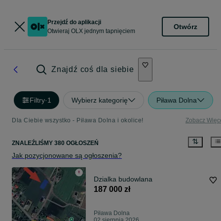
Przejdź do aplikacji
Otwórz
Otwieraj OLX jednym tapnięciem
Znajdź coś dla siebie
Filtry
·
1
Wybierz kategorię
Piława Dolna
Dla Ciebie wszystko - Piława Dolna i okolice!
Zobacz Więc
ZNALEŹLIŚMY 380 OGŁOSZEŃ
Jak pozycjonowane są ogłoszenia?
Dzialka budowlana
187 000 zł
Piława Dolna
02 sierpnia 2026