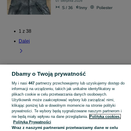
07 sierpnia 2026
S / 36
Inny
Poliester
1
z
38
Dalej
Strona główna
Dolnośląskie
Piława Dolna
Dbamy o Twoją prywatność
My i nasi
447
partnerzy przechowujemy lub uzyskujemy dostęp do
KATEGORIA
informacji na urządzeniu, takich jak unikalne identyfikatory w
plikach cookie w celu przetwarzania danych osobowych.
Użytkownik może zaakceptować wybory lub zarządzać nimi,
Skorzystaj z największego serwisu ogłoszeniowego - Piława Dolna i okolice! Kupuj to, czego pragniesz i sprzedawaj to, czego już nie potrzebujesz!
Zobacz Więc
klikając poniżej lub w dowolnym momencie na stronie polityki
prywatności. Te wybory będą sygnalizowane naszym partnerom i
Mapa kategorii
nie będą miały wpływu na dane przeglądania.
Polityka cookies,
Polityka Prywatności
Mapa miejscowości
Wraz z naszymi partnerami przetwarzamy dane w celu
Mapa ministron