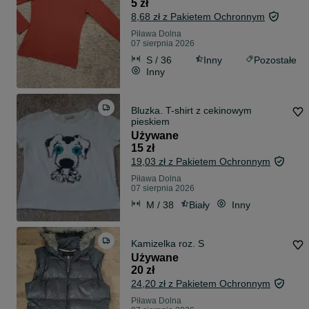
5 zł
8,68 zł z Pakietem Ochronnym
Piława Dolna
07 sierpnia 2026
S / 36
Inny
Pozostałe
Inny
Bluzka. T-shirt z cekinowym
pieskiem
Używane
15 zł
19,03 zł z Pakietem Ochronnym
Piława Dolna
07 sierpnia 2026
M / 38
Biały
Inny
Kamizelka roz. S
Używane
20 zł
24,20 zł z Pakietem Ochronnym
Piława Dolna