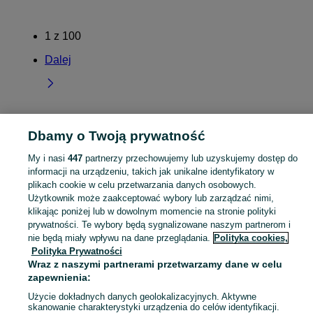
1
z
100
Dalej
Strona główna
Wielkopolskie
Pieruchy
Dbamy o Twoją prywatność
My i nasi
447
partnerzy przechowujemy lub uzyskujemy dostęp do
KATEGORIA
informacji na urządzeniu, takich jak unikalne identyfikatory w
plikach cookie w celu przetwarzania danych osobowych.
Użytkownik może zaakceptować wybory lub zarządzać nimi,
Skorzystaj z największego serwisu ogłoszeniowego - Pieruchy i okolice! Kupuj to, czego pragniesz i sprzedawaj to, czego już nie potrzebujesz!
Zobacz Więc
klikając poniżej lub w dowolnym momencie na stronie polityki
prywatności. Te wybory będą sygnalizowane naszym partnerom i
Mapa kategorii
nie będą miały wpływu na dane przeglądania.
Polityka cookies,
Polityka Prywatności
Mapa miejscowości
Wraz z naszymi partnerami przetwarzamy dane w celu
Mapa ministron
zapewnienia:
Popularne wyszukiwania
Użycie dokładnych danych geolokalizacyjnych. Aktywne
skanowanie charakterystyki urządzenia do celów identyfikacji.