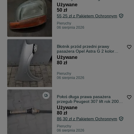
Używane
50 zł
55,25 zł z Pakietem Ochronnym
Pieruchy
06 sierpnia 2026
Błotnik przód przedni prawy
pasażera Opel Astra G 2 kolor
srebrny Z147
Używane
80 zł
Pieruchy
06 sierpnia 2026
Połoś długa prawa pasażera
przegub Peugeot 307 lift rok 2005
diesel 1.6 hdi
Używane
80 zł
86,30 zł z Pakietem Ochronnym
Pieruchy
06 sierpnia 2026