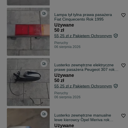
Lampa tył tylna prawa pasażera
Fiat Cinquecento Rok 1995
Używane
50 zł
55,25 zł z Pakietem Ochronnym
Pieruchy
06 sierpnia 2026
Lusterko zewnętrzne elektryczne
prawe pasażera Peugeot 307 rok
2002 kolor srebrny
Używane
50 zł
55,25 zł z Pakietem Ochronnym
Pieruchy
06 sierpnia 2026
Lusterko zewnętrzne manualne
lewe kierowcy Opel Meriva rok
2004 Z163
Używane