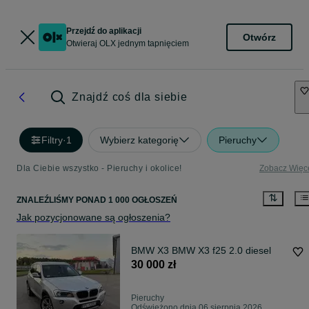
Przejdź do aplikacji
Otwórz
Otwieraj OLX jednym tapnięciem
Znajdź coś dla siebie
Filtry
·
1
Wybierz kategorię
Pieruchy
Dla Ciebie wszystko - Pieruchy i okolice!
Zobacz Więc
ZNALEŹLIŚMY
PONAD
1 000 OGŁOSZEŃ
Jak pozycjonowane są ogłoszenia?
BMW X3 BMW X3 f25 2.0 diesel
30 000 zł
Pieruchy
Odświeżono dnia 06 sierpnia 2026