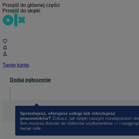
Przejdź do głównej części
Przejdź do stopki
Czat
Twoje konto
Dodaj ogłoszenie
Dla biznesu
opens in a new tab
Sprzedajesz, oferujesz usługi lub rekrutujesz
pracowników?
Zobacz, jak dzięki naszym rozwiązaniom dl
firm możesz dotrzeć do milionów użytkowników — i osiągną
swoje cele.