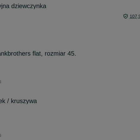
yjna dziewczynka
107,
kbrothers flat, rozmiar 45.
6
ek / kruszywa
6