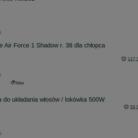
6
e Air Force 1 Shadow r. 38 dla chłopca
117,
6
Nike
a do układania włosów / lokówka 500W
55,
6