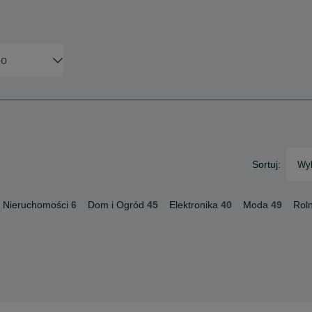
Sortuj:
Wyb
Nieruchomości
6
Dom i Ogród
45
Elektronika
40
Moda
49
Rol