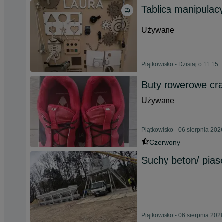
Tablica manipulac
Używane
Piątkowisko - Dzisiaj o 11:15
Buty rowerowe cran
Używane
Piątkowisko - 06 sierpnia 202
Czerwony
Suchy beton/ pias
Piątkowisko - 06 sierpnia 202