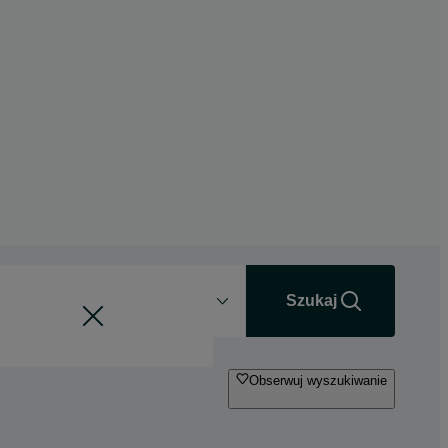
Odległość
+0 km
Szukaj
Obserwuj wyszukiwanie