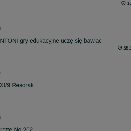
1
6
TONI gry edukacyjne uczę się bawiąc
55,
6
 XI/9 Resorak
6
rette No.202