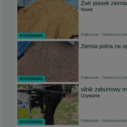
Żwir piasek ziemia
Nowe
Piątkowisko - Odświeżono dni
WYRÓŻNIONE
Ziemia polna na o
Piątkowisko - Odświeżono dni
WYRÓŻNIONE
silnik zaburtowy 
Używane
Piątkowisko - Odświeżono dzi
WYRÓŻNIONE