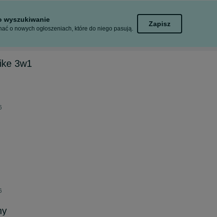
to wyszukiwanie
Zapisz
ać o nowych ogłoszeniach, które do niego pasują.
ike 3w1
6
6
ny