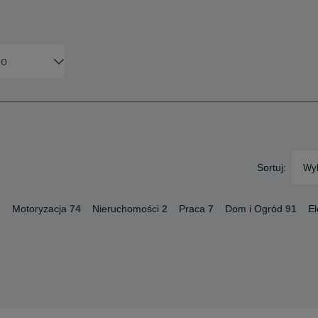
Sortuj:
Wyb
2
Motoryzacja
74
Nieruchomości
2
Praca
7
Dom i Ogród
91
El