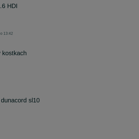
.6 HDI
 o 13:42
 kostkach
y dunacord sl10