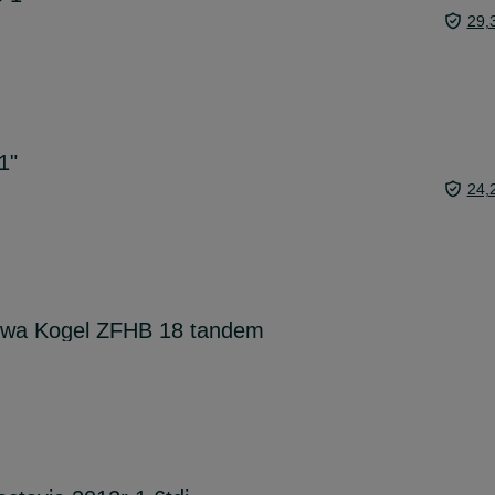
29,
1"
24,
owa Kogel ZFHB 18 tandem