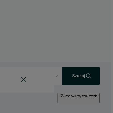
Odległość
+0 km
Szukaj
Obserwuj wyszukiwanie