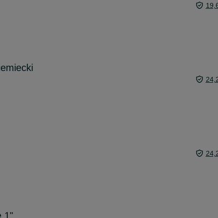
19,
iemiecki
24,
24,
e 1"