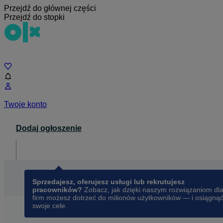
Przejdź do głównej części
Przejdź do stopki
Czat
Twoje konto
Dodaj ogłoszenie
Dla biznesu
opens in a new tab
Sprzedajesz, oferujesz usługi lub rekrutujesz
pracowników?
Zobacz, jak dzięki naszym rozwiązaniom dl
firm możesz dotrzeć do milionów użytkowników — i osiągną
swoje cele.