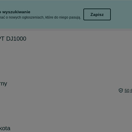
to wyszukiwanie
Zapisz
ać o nowych ogłoszeniach, które do niego pasują.
PT DJ1000
rny
50,
kota