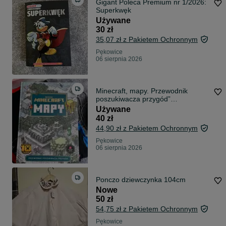
Gigant Poleca Premium nr 1/2026:
Superkwęk
Używane
30 zł
35,07 zł z Pakietem Ochronnym
Pękowice
06 sierpnia 2026
Minecraft, mapy. Przewodnik
poszukiwacza przygód”
wydawnictwa Egmont.
Używane
40 zł
44,90 zł z Pakietem Ochronnym
Pękowice
06 sierpnia 2026
Ponczo dziewczynka 104cm
Nowe
50 zł
54,75 zł z Pakietem Ochronnym
Pękowice