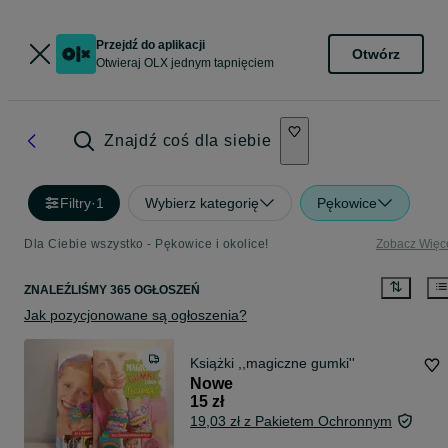
Przejdź do aplikacji
Otwórz
Otwieraj OLX jednym tapnięciem
Znajdź coś dla siebie
Filtry
·
1
Wybierz kategorię
Pękowice
Dla Ciebie wszystko - Pękowice i okolice!
Zobacz Więc
ZNALEŹLIŚMY 365 OGŁOSZEŃ
Jak pozycjonowane są ogłoszenia?
Książki ,,magiczne gumki''
Nowe
15 zł
19,03 zł z Pakietem Ochronnym