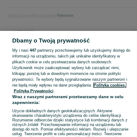
Strona główna
Małopolskie
Pękowice
KATEGORIA
Dbamy o Twoją prywatność
Popularne wyszukiwania
My i nasi
447
partnerzy przechowujemy lub uzyskujemy dostęp do
26player
dartmoor gamer
24player
dirt
informacji na urządzeniu, takich jak unikalne identyfikatory w
plikach cookie w celu przetwarzania danych osobowych.
Użytkownik może zaakceptować wybory lub zarządzać nimi,
Skorzystaj z największego serwisu ogłoszeniowego - Pękowice i okolice! Kupuj to, czego pragniesz i sprzedawaj to, czego już nie potrzebujesz!
Zobacz Więc
klikając poniżej lub w dowolnym momencie na stronie polityki
prywatności. Te wybory będą sygnalizowane naszym partnerom i
nie będą miały wpływu na dane przeglądania.
Polityka cookies,
Mapa kategorii
Polityka Prywatności
Mapa miejscowości
Wraz z naszymi partnerami przetwarzamy dane w celu
Mapa ministron
zapewnienia:
Popularne wyszukiwania
Użycie dokładnych danych geolokalizacyjnych. Aktywne
skanowanie charakterystyki urządzenia do celów identyfikacji.
Rozumienie odbiorców dzięki statystyce lub kombinacji danych z
różnych źródeł. Przechowywanie informacji na urządzeniu lub
dostęp do nich. Pomiar efektywności reklam. Rozwój i ulepszanie
usług. Tworzenie profili w celu personalizacji treści. Tworzenie