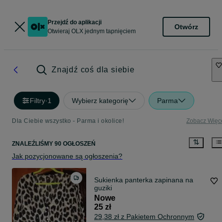
Przejdź do aplikacji
Otwórz
Otwieraj OLX jednym tapnięciem
Znajdź coś dla siebie
Filtry
·
1
Wybierz kategorię
Parma
Dla Ciebie wszystko - Parma i okolice!
Zobacz Więc
ZNALEŹLIŚMY 90 OGŁOSZEŃ
Jak pozycjonowane są ogłoszenia?
Sukienka panterka zapinana na
guziki
Nowe
25 zł
29,38 zł z Pakietem Ochronnym