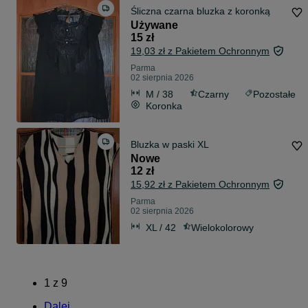
Śliczna czarna bluzka z koronką
Używane
15 zł
19,03 zł z Pakietem Ochronnym
Parma
02 sierpnia 2026
M / 38
Czarny
Pozostałe
Koronka
Bluzka w paski XL
Nowe
12 zł
15,92 zł z Pakietem Ochronnym
Parma
02 sierpnia 2026
XL / 42
Wielokolorowy
1
z
9
Dalej