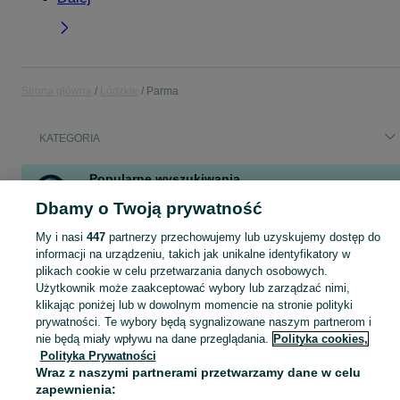
Strona główna
Łódzkie
Parma
KATEGORIA
Popularne wyszukiwania
siewnik
żwir
siewnik poznaniak
grys bazaltowy czarny
Dbamy o Twoją prywatność
wylewki betonowe
grys bazaltowy
wylewki
My i nasi
447
partnerzy przechowujemy lub uzyskujemy dostęp do
siewnik zbożowy
informacji na urządzeniu, takich jak unikalne identyfikatory w
plikach cookie w celu przetwarzania danych osobowych.
Użytkownik może zaakceptować wybory lub zarządzać nimi,
Skorzystaj z największego serwisu ogłoszeniowego - Parma i okolice! Kupuj to, czego pragniesz i sprzedawaj to, czego już nie potrzebujesz!
Zobacz Więc
klikając poniżej lub w dowolnym momencie na stronie polityki
prywatności. Te wybory będą sygnalizowane naszym partnerom i
Mapa kategorii
nie będą miały wpływu na dane przeglądania.
Polityka cookies,
Polityka Prywatności
Mapa miejscowości
Wraz z naszymi partnerami przetwarzamy dane w celu
Mapa ministron
zapewnienia: