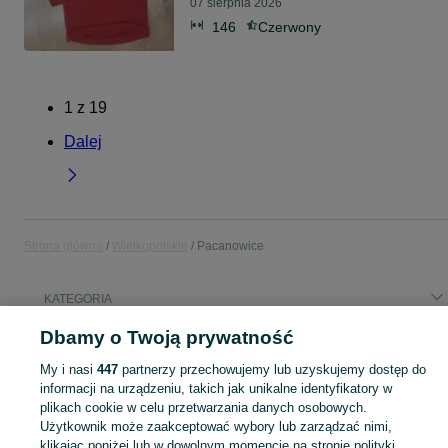
07 sierpnia 2026
146
Czerwony
1
z
19
Dalej
Strona główna
Wielkopolskie
Pacanowice
KATEGORIA
Dbamy o Twoją prywatność
Popularne wyszukiwania
My i nasi
447
partnerzy przechowujemy lub uzyskujemy dostęp do
dom
m dom sprzedaz
informacji na urządzeniu, takich jak unikalne identyfikatory w
plikach cookie w celu przetwarzania danych osobowych.
Użytkownik może zaakceptować wybory lub zarządzać nimi,
Skorzystaj z największego serwisu ogłoszeniowego - Pacanowice i okolice! Kupuj to, czego pragniesz i sprzedawaj to, czego już nie potrzebujesz!
Zobacz Więc
klikając poniżej lub w dowolnym momencie na stronie polityki