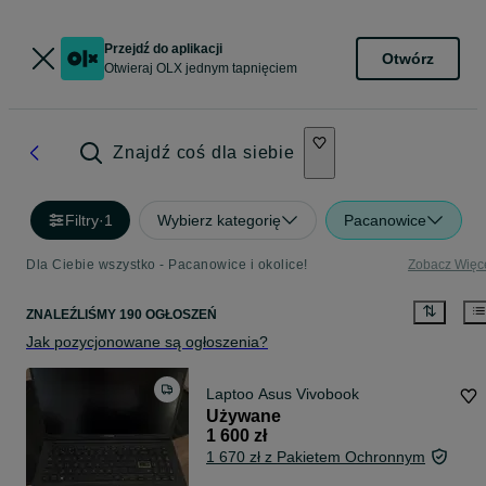
Przejdź do aplikacji
Otwórz
Otwieraj OLX jednym tapnięciem
Znajdź coś dla siebie
Filtry
·
1
Wybierz kategorię
Pacanowice
Dla Ciebie wszystko - Pacanowice i okolice!
Zobacz Więc
ZNALEŹLIŚMY 190 OGŁOSZEŃ
Jak pozycjonowane są ogłoszenia?
Laptoo Asus Vivobook
Używane
1 600 zł
1 670 zł z Pakietem Ochronnym