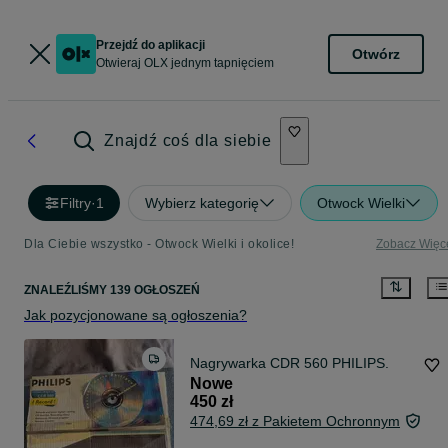
Przejdź do aplikacji
Otwórz
Otwieraj OLX jednym tapnięciem
Znajdź coś dla siebie
Filtry
·
1
Wybierz kategorię
Otwock Wielki
Dla Ciebie wszystko - Otwock Wielki i okolice!
Zobacz Więc
ZNALEŹLIŚMY 139 OGŁOSZEŃ
Jak pozycjonowane są ogłoszenia?
Nagrywarka CDR 560 PHILIPS.
Nowe
450 zł
474,69 zł z Pakietem Ochronnym