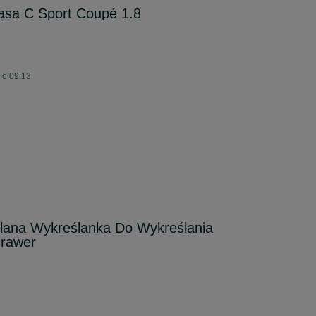
asa C Sport Coupé 1.8
 o 09:13
lana Wykreślanka Do Wykreślania
grawer