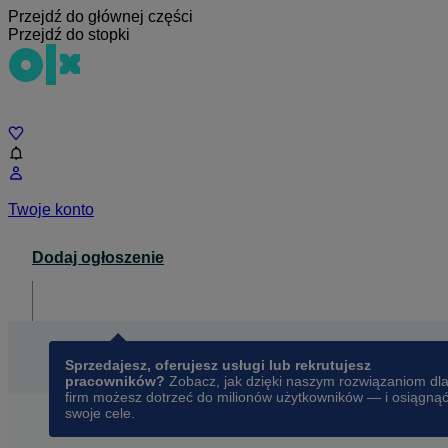
Przejdź do głównej części
Przejdź do stopki
Czat
Twoje konto
Dodaj ogłoszenie
Dla biznesu
opens in a new tab
Sprzedajesz, oferujesz usługi lub rekrutujesz
pracowników?
Zobacz, jak dzięki naszym rozwiązaniom dl
firm możesz dotrzeć do milionów użytkowników — i osiągną
swoje cele.