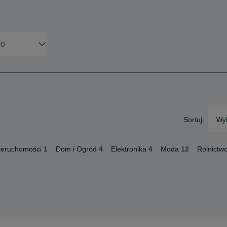
Sortuj:
Wyb
ieruchomości
1
Dom i Ogród
4
Elektronika
4
Moda
12
Rolnictw