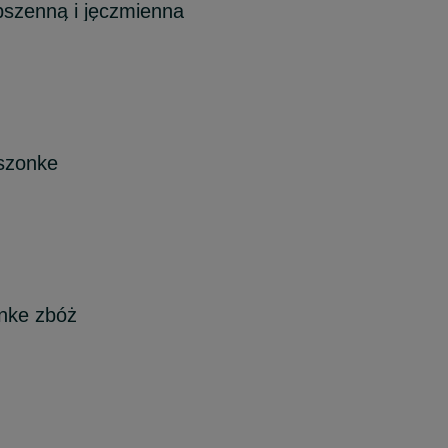
szenną i jęczmienna
szonke
nke zbóż