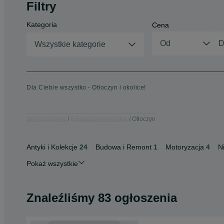
Filtry
Kategoria
Cena
Wszystkie kategorie
Dla Ciebie wszystko - Otłoczyn i okolice!
Strona główna
Kujawsko-pomorskie
Otłoczyn
Antyki i Kolekcje
24
Budowa i Remont
1
Motoryzacja
4
N
Pokaż wszystkie
Znaleźliśmy 83 ogłoszenia