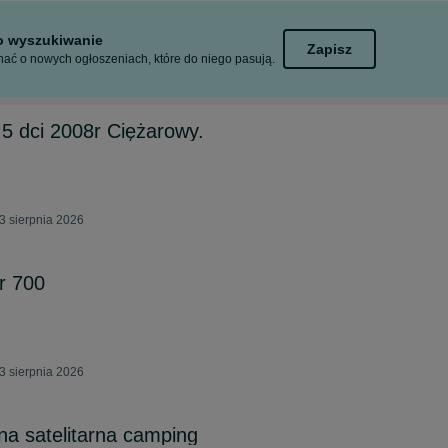
to wyszukiwanie
Zapisz
ać o nowych ogłoszeniach, które do niego pasują.
5 dci 2008r Ciężarowy.
3 sierpnia 2026
r 700
3 sierpnia 2026
na satelitarna camping