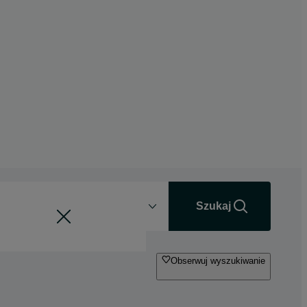
Odległość
+0 km
Szukaj
Obserwuj wyszukiwanie