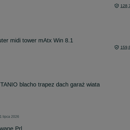
128,
ter midi tower mAtx Win 8.1
159,
TANIO blacho trapez dach garaż wiata
1 lipca 2026
wane Prl