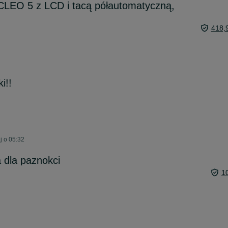
CLEO 5 z LCD i tacą półautomatyczną,
418,
i!!
j o 05:32
a dla paznokci
1