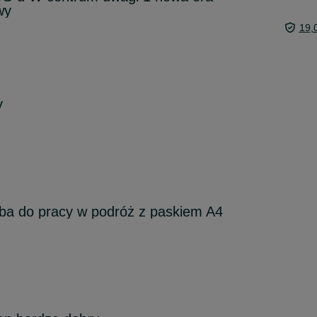
wy
19,
y
ba do pracy w podróż z paskiem A4