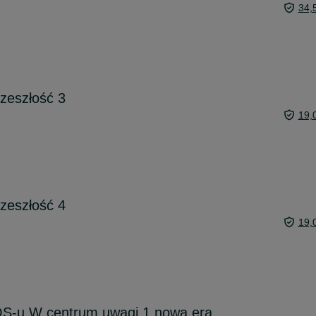
34,
rzeszłość 3
19,
rzeszłość 4
19,
S-u W centrum uwagi 1 nowa era