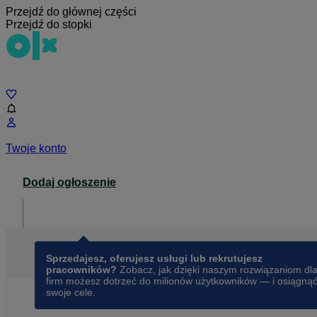
Przejdź do głównej części
Przejdź do stopki
Czat
Twoje konto
Dodaj ogłoszenie
Dla biznesu
opens in a new tab
Sprzedajesz, oferujesz usługi lub rekrutujesz
pracowników?
Zobacz, jak dzięki naszym rozwiązaniom dl
firm możesz dotrzeć do milionów użytkowników — i osiągną
swoje cele.