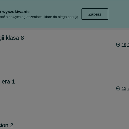
to wyszukiwanie
Zapisz
ać o nowych ogłoszeniach, które do niego pasują.
ii klasa 8
19,
 era 1
13,
sion 2