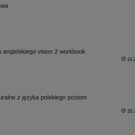
owa
a angielskiego vision 2 workbook
24,
ralne z języka polskiego poziom
39,