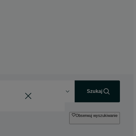
Odległość
+0 km
Szukaj
Obserwuj wyszukiwanie