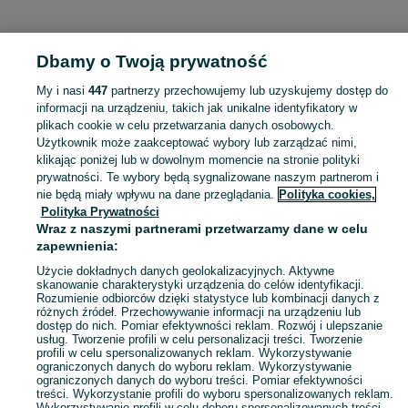
KATEGORIA
Dbamy o Twoją prywatność
Popularne wyszukiwania
My i nasi
447
partnerzy przechowujemy lub uzyskujemy dostęp do
samochody osobowe
ogrodzenia
informacji na urządzeniu, takich jak unikalne identyfikatory w
plikach cookie w celu przetwarzania danych osobowych.
Użytkownik może zaakceptować wybory lub zarządzać nimi,
Skorzystaj z największego serwisu ogłoszeniowego - Ostojów i okolice! Kupuj to, czego pragniesz i sprzedawaj to, czego już nie potrzebujesz!
Zobacz Więc
klikając poniżej lub w dowolnym momencie na stronie polityki
prywatności. Te wybory będą sygnalizowane naszym partnerom i
nie będą miały wpływu na dane przeglądania.
Polityka cookies,
Mapa kategorii
Polityka Prywatności
Mapa miejscowości
Wraz z naszymi partnerami przetwarzamy dane w celu
zapewnienia:
Mapa ministron
Popularne wyszukiwania
Użycie dokładnych danych geolokalizacyjnych. Aktywne
skanowanie charakterystyki urządzenia do celów identyfikacji.
Rozumienie odbiorców dzięki statystyce lub kombinacji danych z
różnych źródeł. Przechowywanie informacji na urządzeniu lub
dostęp do nich. Pomiar efektywności reklam. Rozwój i ulepszanie
usług. Tworzenie profili w celu personalizacji treści. Tworzenie
profili w celu spersonalizowanych reklam. Wykorzystywanie
ograniczonych danych do wyboru reklam. Wykorzystywanie
ograniczonych danych do wyboru treści. Pomiar efektywności
treści. Wykorzystanie profili do wyboru spersonalizowanych reklam.
Wykorzystywanie profili w celu doboru spersonalizowanych treści.