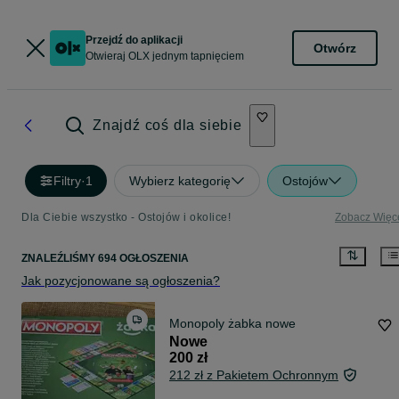
Przejdź do aplikacji
Otwórz
Otwieraj OLX jednym tapnięciem
Znajdź coś dla siebie
Filtry
·
1
Wybierz kategorię
Ostojów
Dla Ciebie wszystko - Ostojów i okolice!
Zobacz Więc
ZNALEŹLIŚMY 694 OGŁOSZENIA
Jak pozycjonowane są ogłoszenia?
Monopoly żabka nowe
Nowe
200 zł
212 zł z Pakietem Ochronnym