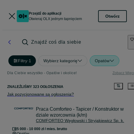
Przejdź do aplikacji
Otwórz
Otwieraj OLX jednym tapnięciem
Znajdź coś dla siebie
Filtry
·
1
Wybierz kategorię
Opatów
Dla Ciebie wszystko - Opatów i okolice!
Zobacz Więc
ZNALEŹLIŚMY 323 OGŁOSZENIA
Jak pozycjonowane są ogłoszenia?
Praca Comforteo - Tapicer / Konstruktor w
dziale wzorcownia (k/m)
COMFORTEO Węgłowski i Stryjakiewicz Sp. k.
5 000 - 10 000 zł / mies. brutto
Opatów