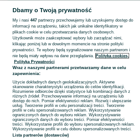
Popularne wyszukiwania
Dbamy o Twoją prywatność
wełna mineralna
kierowca kat b + e
kierowca kat b+e
rower
My i nasi
447
partnerzy przechowujemy lub uzyskujemy dostęp do
informacji na urządzeniu, takich jak unikalne identyfikatory w
Skorzystaj z największego serwisu ogłoszeniowego - Opatów i okolice! Kupuj to, czego pragniesz i sprzedawaj to, czego już nie potrzebujesz!
Zobacz Więc
plikach cookie w celu przetwarzania danych osobowych.
Użytkownik może zaakceptować wybory lub zarządzać nimi,
Mapa kategorii
klikając poniżej lub w dowolnym momencie na stronie polityki
prywatności. Te wybory będą sygnalizowane naszym partnerom i
Mapa miejscowości
nie będą miały wpływu na dane przeglądania.
Polityka cookies,
Mapa ministron
Polityka Prywatności
Wraz z naszymi partnerami przetwarzamy dane w celu
Popularne wyszukiwania
zapewnienia:
Użycie dokładnych danych geolokalizacyjnych. Aktywne
skanowanie charakterystyki urządzenia do celów identyfikacji.
Rozumienie odbiorców dzięki statystyce lub kombinacji danych z
różnych źródeł. Przechowywanie informacji na urządzeniu lub
dostęp do nich. Pomiar efektywności reklam. Rozwój i ulepszanie
usług. Tworzenie profili w celu personalizacji treści. Tworzenie
profili w celu spersonalizowanych reklam. Wykorzystywanie
ograniczonych danych do wyboru reklam. Wykorzystywanie
ograniczonych danych do wyboru treści. Pomiar efektywności
treści. Wykorzystanie profili do wyboru spersonalizowanych reklam.
Wykorzystywanie profili w celu doboru spersonalizowanych treści.
Lista partnerów (dostawców)