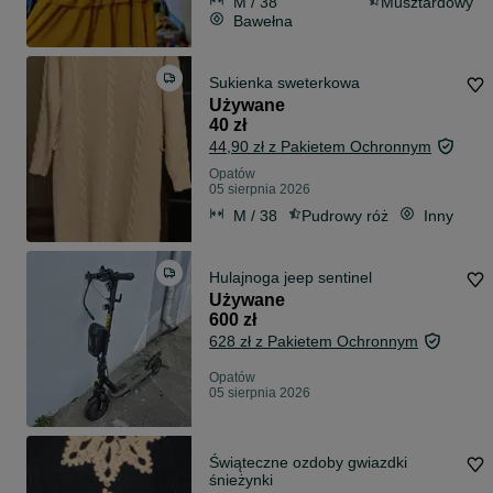
M / 38
Musztardowy
Bawełna
Sukienka sweterkowa
Używane
40 zł
44,90 zł z Pakietem Ochronnym
Opatów
05 sierpnia 2026
M / 38
Pudrowy róż
Inny
Hulajnoga jeep sentinel
Używane
600 zł
628 zł z Pakietem Ochronnym
Opatów
05 sierpnia 2026
Świąteczne ozdoby gwiazdki
śnieżynki