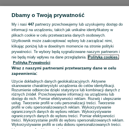
KATEGORIA
Dbamy o Twoją prywatność
Popularne wyszukiwania
My i nasi
447
partnerzy przechowujemy lub uzyskujemy dostęp do
trójkołowy skuter elektryczny
informacji na urządzeniu, takich jak unikalne identyfikatory w
plikach cookie w celu przetwarzania danych osobowych.
Użytkownik może zaakceptować wybory lub zarządzać nimi,
Skorzystaj z największego serwisu ogłoszeniowego - Opatkowice i okolice! Kupuj to, czego pragniesz i sprzedawaj to, czego już nie potrzebujesz!
Zobacz Więc
klikając poniżej lub w dowolnym momencie na stronie polityki
prywatności. Te wybory będą sygnalizowane naszym partnerom i
nie będą miały wpływu na dane przeglądania.
Polityka cookies,
Mapa kategorii
Polityka Prywatności
Mapa miejscowości
Wraz z naszymi partnerami przetwarzamy dane w celu
zapewnienia:
Mapa ministron
Popularne wyszukiwania
Użycie dokładnych danych geolokalizacyjnych. Aktywne
skanowanie charakterystyki urządzenia do celów identyfikacji.
Rozumienie odbiorców dzięki statystyce lub kombinacji danych z
różnych źródeł. Przechowywanie informacji na urządzeniu lub
dostęp do nich. Pomiar efektywności reklam. Rozwój i ulepszanie
usług. Tworzenie profili w celu personalizacji treści. Tworzenie
profili w celu spersonalizowanych reklam. Wykorzystywanie
ograniczonych danych do wyboru reklam. Wykorzystywanie
ograniczonych danych do wyboru treści. Pomiar efektywności
treści. Wykorzystanie profili do wyboru spersonalizowanych reklam.
Wykorzystywanie profili w celu doboru spersonalizowanych treści.