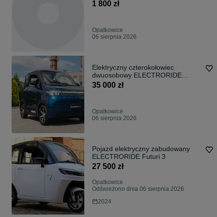
Compact 25 30 wałek sprzęgło
1 800 zł
Opatkowice
06 sierpnia 2026
Elektryczny czterokołowiec
dwuosobowy ELECTRORIDE
FUTRUI 4 MAX
35 000 zł
Opatkowice
06 sierpnia 2026
Pojazd elektryczny zabudowany
ELECTRORIDE Futuri 3
27 500 zł
Opatkowice
Odświeżono dnia 06 sierpnia 2026
2024