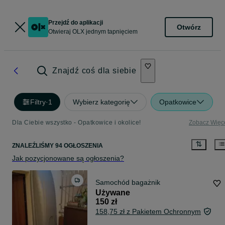
Przejdź do aplikacji
Otwórz
Otwieraj OLX jednym tapnięciem
Znajdź coś dla siebie
Filtry
·
1
Wybierz kategorię
Opatkowice
Dla Ciebie wszystko - Opatkowice i okolice!
Zobacz Więc
ZNALEŹLIŚMY 94 OGŁOSZENIA
Jak pozycjonowane są ogłoszenia?
Samochód bagażnik
Używane
150 zł
158,75 zł z Pakietem Ochronnym