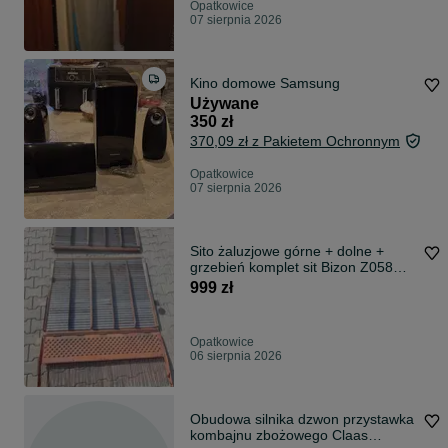
Opatkowice
07 sierpnia 2026
Kino domowe Samsung
Używane
350 zł
370,09 zł z Pakietem Ochronnym
Opatkowice
07 sierpnia 2026
Sito żaluzjowe górne + dolne +
grzebień komplet sit Bizon Z058
Rekord
999 zł
Opatkowice
06 sierpnia 2026
Obudowa silnika dzwon przystawka
kombajnu zbożowego Claas