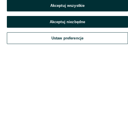
Akceptuj wszystkie
Akceptuj niezbędne
Ustaw preferencje
Szukaj
Home
Obserwujesz
Favorite
Dodaj
List it
Chat
Czat
My OLX
Konto