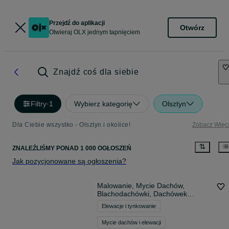
Przejdź do aplikacji
Otwórz
Otwieraj OLX jednym tapnięciem
Znajdź coś dla siebie
Filtry
·
1
Wybierz kategorię
Olsztyn
Dla Ciebie wszystko - Olsztyn i okolice!
Zobacz Więc
ZNALEŹLIŚMY
PONAD
1 000 OGŁOSZEŃ
Jak pozycjonowane są ogłoszenia?
Malowanie, Mycie Dachów,
Blachodachówki, Dachówek
Betonowych , Renowacje,
Elewacje i tynkowanie
Czyszczenie
Mycie dachów i elewacji