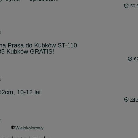
50,
6
na Prasa do Kubków ST-110
35 Kubków GRATIS!
6
6
2cm, 10-12 lat
34,
6
Wielokolorowy