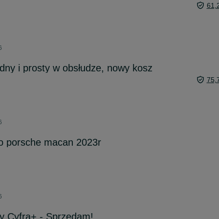
61,
6
odny i prosty w obsłudze, nowy kosz
75,
6
do porsche macan 2023r
6
ny Cyfra+ - Sprzedam!