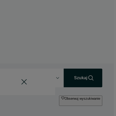
Odległość
+0 km
Szukaj
Obserwuj wyszukiwanie