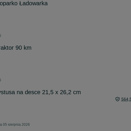
koparko Ładowarka
6
raktor 90 km
6
stusa na desce 21,5 x 26,2 cm
564,
a 05 sierpnia 2026