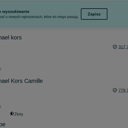
to wyszukiwanie
Zapisz
ać o nowych ogłoszeniach, które do niego pasują.
ael kors
317,
6
ael Kors Camille
779,
6
Złoty
pe