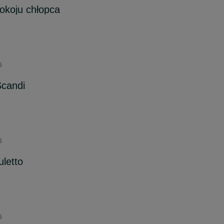
okoju chłopca
6
candi
6
letto
6