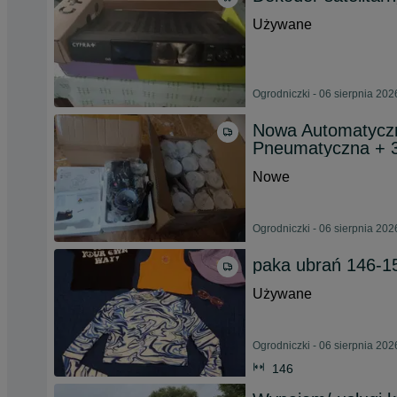
Używane
Ogrodniczki - 06 sierpnia 202
Nowa Automatycz
Pneumatyczna + 
Nowe
Ogrodniczki - 06 sierpnia 202
paka ubrań 146-15
Używane
Ogrodniczki - 06 sierpnia 202
146