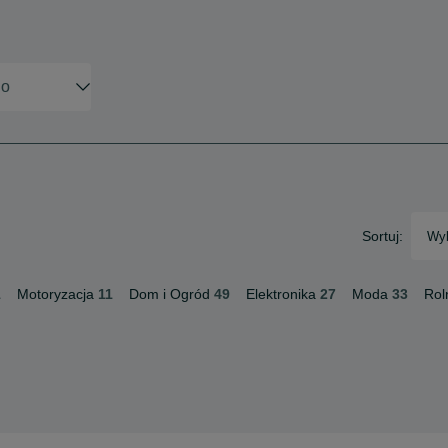
Sortuj:
Wyb
1
Motoryzacja
11
Dom i Ogród
49
Elektronika
27
Moda
33
Rol