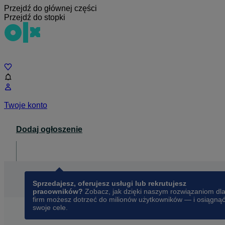
Przejdź do głównej części
Przejdź do stopki
Czat
Twoje konto
Dodaj ogłoszenie
Dla biznesu
opens in a new tab
Sprzedajesz, oferujesz usługi lub rekrutujesz
pracowników?
Zobacz, jak dzięki naszym rozwiązaniom dl
firm możesz dotrzeć do milionów użytkowników — i osiągną
swoje cele.