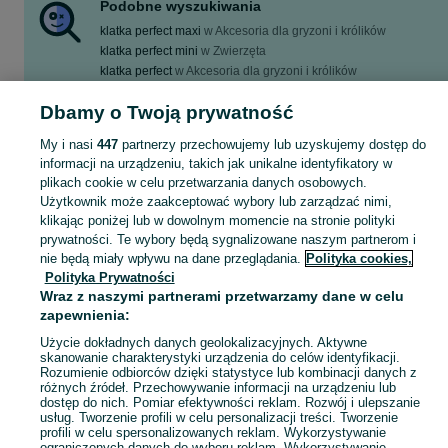
Podobne wyszukiwania
klatka perfect maxi
w
Akcesoria dla gryzoni i królików
klatka perfect mini
w
Zwierzęta
klatka perfect
w
Akcesoria dla gryzoni i królików
klatka perfect mini
w
Akcesoria dla gryzoni i królików
Dbamy o Twoją prywatność
klatka perfect maxi
w
Zwierzęta
Zobacz Więcej
My i nasi
447
partnerzy przechowujemy lub uzyskujemy dostęp do
informacji na urządzeniu, takich jak unikalne identyfikatory w
plikach cookie w celu przetwarzania danych osobowych.
Skorzystaj z największego serwisu ogłoszeniowego w Polsce! Kupuj to, czego pragniesz i sprzedawaj to, czego już nie potrzebujesz!
Zobacz Więc
Użytkownik może zaakceptować wybory lub zarządzać nimi,
klikając poniżej lub w dowolnym momencie na stronie polityki
Mapa kategorii
prywatności. Te wybory będą sygnalizowane naszym partnerom i
nie będą miały wpływu na dane przeglądania.
Polityka cookies,
Mapa miejscowości
Polityka Prywatności
Mapa ministron
Wraz z naszymi partnerami przetwarzamy dane w celu
zapewnienia:
Popularne wyszukiwania
Użycie dokładnych danych geolokalizacyjnych. Aktywne
skanowanie charakterystyki urządzenia do celów identyfikacji.
Rozumienie odbiorców dzięki statystyce lub kombinacji danych z
różnych źródeł. Przechowywanie informacji na urządzeniu lub
dostęp do nich. Pomiar efektywności reklam. Rozwój i ulepszanie
usług. Tworzenie profili w celu personalizacji treści. Tworzenie
profili w celu spersonalizowanych reklam. Wykorzystywanie
ograniczonych danych do wyboru reklam. Wykorzystywanie