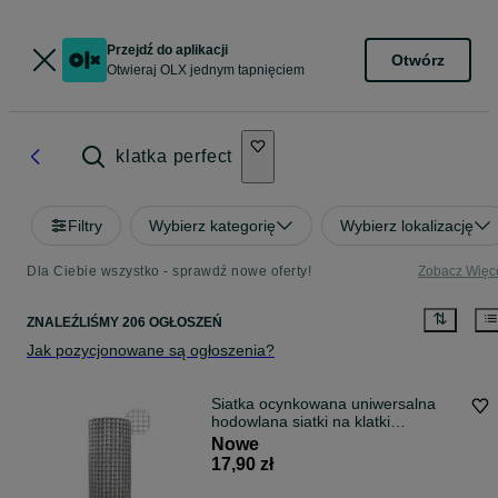
Przejdź do aplikacji
Otwórz
Otwieraj OLX jednym tapnięciem
klatka perfect
Filtry
Wybierz kategorię
Wybierz lokalizację
Dla Ciebie wszystko - sprawdź nowe oferty!
Zobacz Więc
ZNALEŹLIŚMY 206 OGŁOSZEŃ
Jak pozycjonowane są ogłoszenia?
Siatka ocynkowana uniwersalna
hodowlana siatki na klatki
ogrodzenia
Nowe
17,90 zł