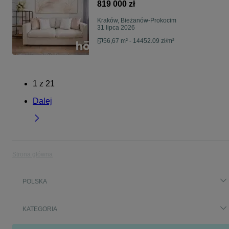
819 000 zł
Kraków, Bieżanów-Prokocim
31 lipca 2026
56,67 m² - 14452.09 zł/m²
1
z
21
Dalej
Strona główna
POLSKA
KATEGORIA