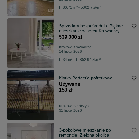
86,71 m² - 5362.7 zł/m²
Sprzedam bezpośrednio: Piękne
mieszkanie w sercu Krowodrzy
(AGH i UP!)
539 000 zł
Kraków, Krowodrza
14 lipca 2026
34 m² - 15852.94 zł/m²
Klatka Perfect'a pofretkowa
Używane
150 zł
Kraków, Bieńczyce
31 lipca 2026
3-pokojowe mieszkanie po
remoncie |Zielona okolica