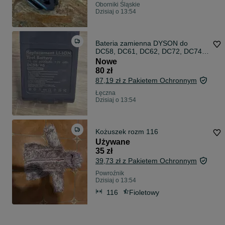
Oborniki Śląskie
Dzisiaj o 13:54
Bateria zamienna DYSON do
DC58, DC61, DC62, DC72, DC74,
SV03, SV04, SV05, SV06, SV07,
Nowe
V6 Seria
80 zł
87,19 zł z Pakietem Ochronnym
Łęczna
Dzisiaj o 13:54
Kożuszek rozm 116
Używane
35 zł
39,73 zł z Pakietem Ochronnym
Powroźnik
Dzisiaj o 13:54
116
Fioletowy