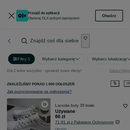
Przejdź do aplikacji
Otwórz
Otwieraj OLX jednym tapnięciem
Znajdź coś dla siebie
Filtry
·
1
Wybierz kategorię
Wybierz lokalizację
Dla Ciebie wszystko - sprawdź nowe oferty!
Zobacz Więc
ZNALEŹLIŚMY
PONAD
1 000 OGŁOSZEŃ
Jak pozycjonowane są ogłoszenia?
Lacoste buty 39 białe
Używane
66 zł
71,81 zł z Pakietem Ochronnym
Olsztyn