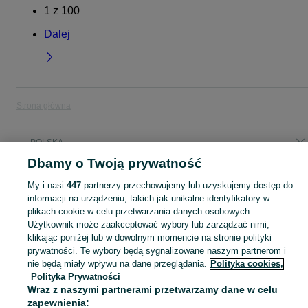
1
z
100
Dalej
Strona główna
POLSKA
Dbamy o Twoją prywatność
KATEGORIA
My i nasi
447
partnerzy przechowujemy lub uzyskujemy dostęp do
informacji na urządzeniu, takich jak unikalne identyfikatory w
plikach cookie w celu przetwarzania danych osobowych.
Skorzystaj z największego serwisu ogłoszeniowego w Polsce! Kupuj to, czego pragniesz i sprzedawaj to, czego już nie potrzebujesz!
Zobacz Więc
Użytkownik może zaakceptować wybory lub zarządzać nimi,
klikając poniżej lub w dowolnym momencie na stronie polityki
Mapa kategorii
prywatności. Te wybory będą sygnalizowane naszym partnerom i
Mapa miejscowości
nie będą miały wpływu na dane przeglądania.
Polityka cookies,
Polityka Prywatności
Mapa ministron
Wraz z naszymi partnerami przetwarzamy dane w celu
Popularne wyszukiwania
zapewnienia: