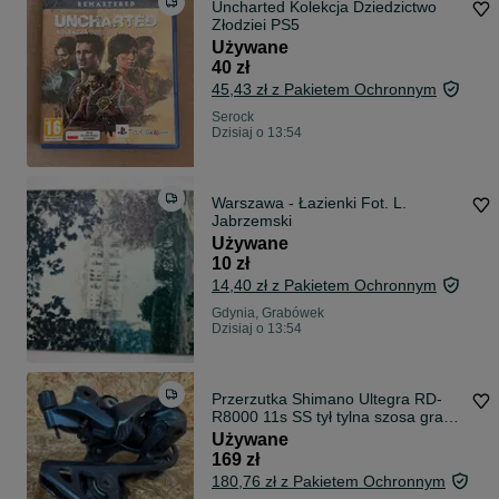
Uncharted Kolekcja Dziedzictwo
Złodziei PS5
Używane
40 zł
45,43 zł z Pakietem Ochronnym
Serock
Dzisiaj o 13:54
Warszawa - Łazienki Fot. L.
Jabrzemski
Używane
10 zł
14,40 zł z Pakietem Ochronnym
Gdynia, Grabówek
Dzisiaj o 13:54
Przerzutka Shimano Ultegra RD-
R8000 11s SS tył tylna szosa gravel
2
Używane
169 zł
180,76 zł z Pakietem Ochronnym