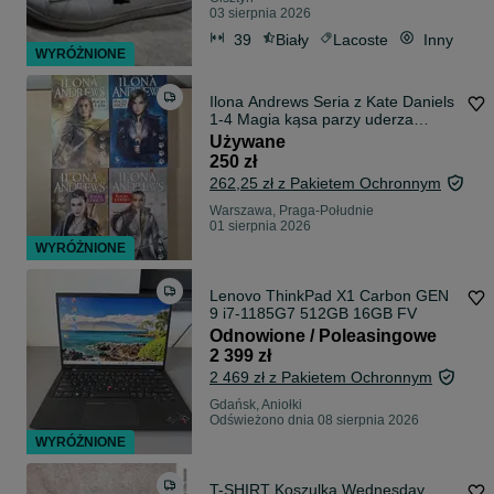
03 sierpnia 2026
39
Biały
Lacoste
Inny
WYRÓŻNIONE
Ilona Andrews Seria z Kate Daniels
1-4 Magia kąsa parzy uderza
krwawi
Używane
250 zł
262,25 zł z Pakietem Ochronnym
Warszawa, Praga-Południe
01 sierpnia 2026
WYRÓŻNIONE
Lenovo ThinkPad X1 Carbon GEN
9 i7-1185G7 512GB 16GB FV
Odnowione / Poleasingowe
2 399 zł
2 469 zł z Pakietem Ochronnym
Gdańsk, Aniołki
Odświeżono dnia 08 sierpnia 2026
WYRÓŻNIONE
T-SHIRT Koszulka Wednesday