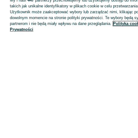
My i nasi
447
partnerzy przechowujemy lub uzyskujemy dostęp do infor
takich jak unikalne identyfikatory w plikach cookie w celu przetwarzan
Użytkownik może zaakceptować wybory lub zarządzać nimi, klikając po
dowolnym momencie na stronie polityki prywatności. Te wybory będą 
partnerom i nie będą miały wpływu na dane przeglądania.
Polityka coo
Prywatności
Aplikacje mobilne OLX.pl
Pomoc
Wyróżnione ogłoszenia
Oferta dla firm
Blog
Regulamin
Polityka prywatności
Reklama
Informacja o realizowanej strategii podatkowej