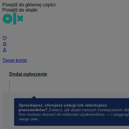
Przejdź do głównej części
Przejdź do stopki
Czat
Twoje konto
Dodaj ogłoszenie
Dla biznesu
opens in a new tab
Sprzedajesz, oferujesz usługi lub rekrutujesz
pracowników?
Zobacz, jak dzięki naszym rozwiązaniom dl
firm możesz dotrzeć do milionów użytkowników — i osiągną
swoje cele.