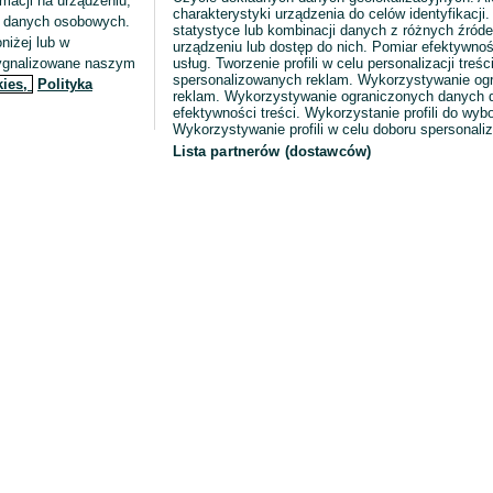
macji na urządzeniu,
charakterystyki urządzenia do celów identyfikacji
ia danych osobowych.
statystyce lub kombinacji danych z różnych źróde
niżej lub w
urządzeniu lub dostęp do nich. Pomiar efektywnoś
sygnalizowane naszym
usług. Tworzenie profili w celu personalizacji treści
spersonalizowanych reklam. Wykorzystywanie og
kies,
Polityka
reklam. Wykorzystywanie ograniczonych danych d
efektywności treści. Wykorzystanie profili do wy
Wykorzystywanie profili w celu doboru spersonali
Lista partnerów (dostawców)