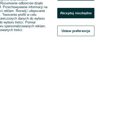
. Rozumienie odbiorców dzięki
ł. Przechowywanie informacji na
ci reklam. Rozwój i ulepszanie
Akceptuj niezbędne
. Tworzenie profili w celu
raniczonych danych do wyboru
o wyboru treści. Pomiar
boru spersonalizowanych reklam.
zowanych treści.
Ustaw preferencje