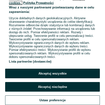
cookies,
Polityka Prywatności
Wraz z naszymi partnerami przetwarzamy dane w celu
To ogłoszenie nie jest już dostępne
zapewnienia:
Użycie dokładnych danych geolokalizacyjnych. Aktywne
skanowanie charakterystyki urządzenia do celów identyfikacji.
Rozumienie odbiorców dzięki statystyce lub kombinacji danych
Przejdź na stronę główną
z różnych źródeł. Przechowywanie informacji na urządzeniu lub
dostęp do nich. Pomiar efektywności reklam. Rozwój i
ulepszanie usług. Tworzenie profili w celu personalizacji treści.
Tworzenie profili w celu spersonalizowanych reklam.
Wykorzystywanie ograniczonych danych do wyboru reklam.
Wykorzystywanie ograniczonych danych do wyboru treści.
Pomiar efektywności treści. Wykorzystanie profili do wyboru
spersonalizowanych reklam. Wykorzystywanie profili w celu
doboru spersonalizowanych treści.
Lista partnerów (dostawców)
Akceptuj wszystkie
Akceptuj niezbędne
Ustaw preferencje