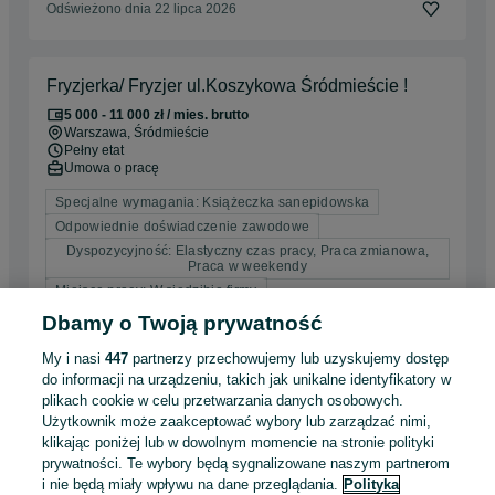
Odświeżono dnia 22 lipca 2026
Fryzjerka/ Fryzjer ul.Koszykowa Śródmieście !
5 000 - 11 000 zł / mies. brutto
Warszawa
, Śródmieście
Pełny etat
Umowa o pracę
Specjalne wymagania: Książeczka sanepidowska
Odpowiednie doświadczenie zawodowe
Dyspozycyjność: Elastyczny czas pracy, Praca zmianowa,
Praca w weekendy
Miejsce pracy: W siedzibie firmy
Dbamy o Twoją prywatność
Odświeżono dnia 20 lipca 2026
My i nasi
447
partnerzy przechowujemy lub uzyskujemy dostęp
do informacji na urządzeniu, takich jak unikalne identyfikatory w
plikach cookie w celu przetwarzania danych osobowych.
PRZEDSTAWICIEL HANDLOWY bez
Użytkownik może zaakceptować wybory lub zarządzać nimi,
doświadczenia - stała podstawa +
klikając poniżej lub w dowolnym momencie na stronie polityki
samochód
prywatności. Te wybory będą sygnalizowane naszym partnerom
i nie będą miały wpływu na dane przeglądania.
Polityka
6 800 - 18 000 zł / mies. brutto