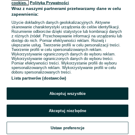
cookies,
Polityka Prywatności
Warszawa
, Śródmieście
Wraz z naszymi partnerami przetwarzamy dane w celu
Pełny etat
Inny, Umowa o pracę, Umowa zlecenie
zapewnienia:
Użycie dokładnych danych geolokalizacyjnych. Aktywne
Doświadczenie nie jest wymagane
skanowanie charakterystyki urządzenia do celów identyfikacji.
System wynagrodzeń: Podstawa + prowizja
Rozumienie odbiorców dzięki statystyce lub kombinacji danych
Samochód służbowy: Tak
Rekrutacja online
+ 1 inne
z różnych źródeł. Przechowywanie informacji na urządzeniu lub
dostęp do nich. Pomiar efektywności reklam. Rozwój i
ulepszanie usług. Tworzenie profili w celu personalizacji treści.
Dzisiaj o 06:15
Tworzenie profili w celu spersonalizowanych reklam.
Wykorzystywanie ograniczonych danych do wyboru reklam.
Wykorzystywanie ograniczonych danych do wyboru treści.
Pomiar efektywności treści. Wykorzystanie profili do wyboru
spersonalizowanych reklam. Wykorzystywanie profili w celu
doboru spersonalizowanych treści.
Strona główna
Praca
Fryzjerstwo, kosmetyka
Fryzjer, barber
Fryzjer,
Lista partnerów (dostawców)
barber - Mazowieckie
Fryzjer, barber - Warszawa
Fryzjer, barber -
Śródmieście
Akceptuj wszystkie
KATEGORIA
Akceptuj niezbędne
Zadzwoń / SMS
Aplikuj
Ustaw preferencje