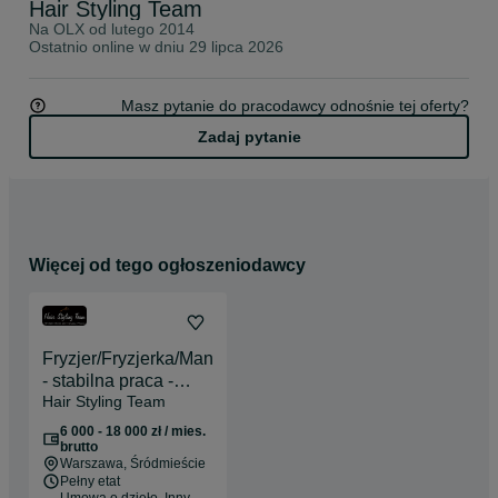
Hair Styling Team
Na OLX od
lutego 2014
Ostatnio online w dniu 29 lipca 2026
Masz pytanie do pracodawcy odnośnie tej oferty?
Zadaj pytanie
Więcej od tego ogłoszeniodawcy
Fryzjer/Fryzjerka/Manikiurzystka
- stabilna praca -
Hair Styling Team
Blue City
6 000 - 18 000 zł / mies.
brutto
Warszawa
, Śródmieście
Pełny etat