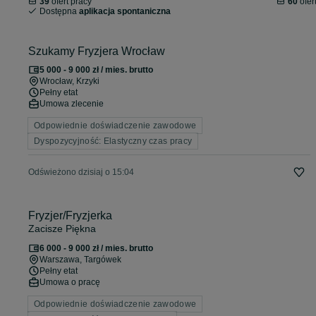
39
ofert pracy
60
ofer
Dostępna
aplikacja spontaniczna
Szukamy Fryzjera Wrocław
5 000 - 9 000 zł / mies. brutto
Wrocław
, Krzyki
Pełny etat
Umowa zlecenie
Odpowiednie doświadczenie zawodowe
Dyspozycyjność: Elastyczny czas pracy
Odświeżono dzisiaj o 15:04
Fryzjer/Fryzjerka
Zacisze Piękna
6 000 - 9 000 zł / mies. brutto
Warszawa
, Targówek
Pełny etat
Umowa o pracę
Odpowiednie doświadczenie zawodowe