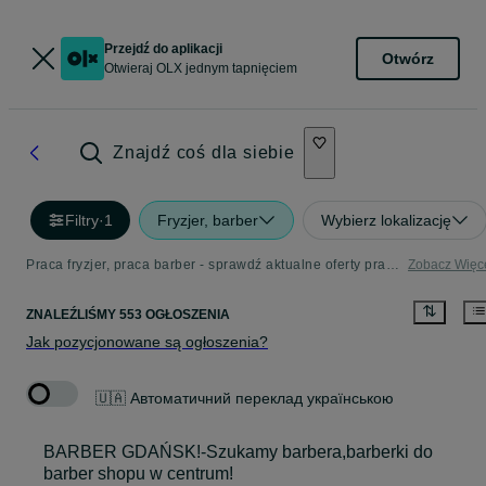
Przejdź do aplikacji
Otwórz
Otwieraj OLX jednym tapnięciem
Znajdź coś dla siebie
Filtry
·
1
Fryzjer, barber
Wybierz lokalizację
Praca fryzjer, praca barber - sprawdź aktualne oferty pracy
Zobacz Więc
ZNALEŹLIŚMY 553 OGŁOSZENIA
Jak pozycjonowane są ogłoszenia?
🇺🇦 Автоматичний переклад українською
BARBER GDAŃSK!-Szukamy barbera,barberki do
barber shopu w centrum!