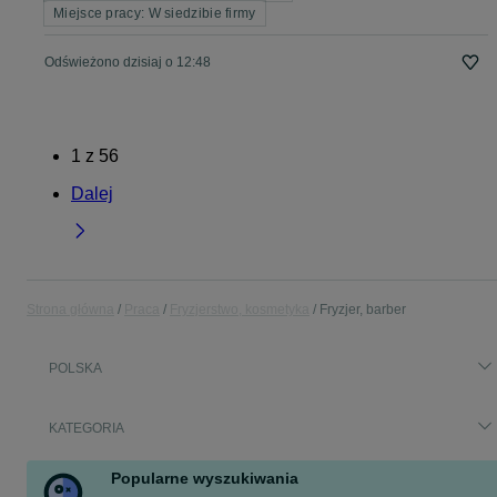
Miejsce pracy: W siedzibie firmy
Odświeżono dzisiaj o 12:48
1
z
56
Dalej
Strona główna
Praca
Fryzjerstwo, kosmetyka
Fryzjer, barber
POLSKA
KATEGORIA
Popularne wyszukiwania