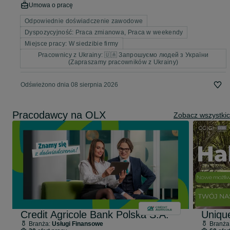
Umowa o pracę
Odpowiednie doświadczenie zawodowe
Dyspozycyjność: Praca zmianowa, Praca w weekendy
Miejsce pracy: W siedzibie firmy
Pracownicy z Ukrainy: 🇺🇦 Запрошуємо людей з України
(Zapraszamy pracowników z Ukrainy)
Odświeżono dnia 08 sierpnia 2026
Pracodawcy na OLX
Zobacz wszystki
Credit Agricole Bank Polska S.A.
Uniqu
Branża:
Usługi Finansowe
Branża