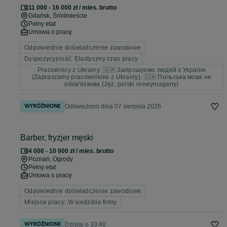
11 000 - 16 000 zł / mies. brutto
Gdańsk
, Śródmieście
Pełny etat
Umowa o pracę
Odpowiednie doświadczenie zawodowe
Dyspozycyjność: Elastyczny czas pracy
Pracownicy z Ukrainy: 🇺🇦 Запрошуємо людей з України
(Zapraszamy pracowników z Ukrainy), 🇺🇦 Польська мова не
обов'язкова (Jęz. polski niewymagany)
Odświeżono dnia 07 sierpnia 2026
Barber, fryzjer męski
4 000 - 10 000 zł / mies. brutto
Poznań
, Ogrody
Pełny etat
Umowa o pracę
Odpowiednie doświadczenie zawodowe
Miejsce pracy: W siedzibie firmy
Dzisiaj o 10:40