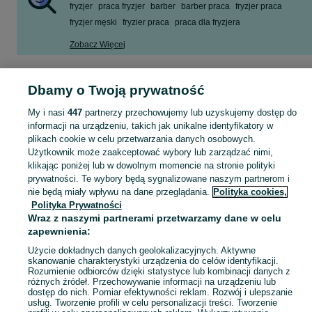
fryzjer
praca fryzjer
barber
barber praca
fryzjer praca
fryzjer męski
fryzier praca
praca dla fryzjera
Zobacz Więcej
Praca fryzjera i praca barbera to zajęcia wymagające znajomości trendów we 
Zobacz Więc
Dbamy o Twoją prywatność
Umiejętności techniczne i interpersonalne w pracy
My i nasi
447
partnerzy przechowujemy lub uzyskujemy dostęp do
Mapa kategorii
Aby zacząć pracę fryzjera albo pracę barbera należy, albo ukończyć szkołę fr
informacji na urządzeniu, takich jak unikalne identyfikatory w
Mapa miejscowości
plikach cookie w celu przetwarzania danych osobowych.
Poza zdolnościami manualnymi ważna jest umiejętność zrozumienia potrzeb kl
Mapa ministron
Użytkownik może zaakceptować wybory lub zarządzać nimi,
Praca na etacie vs freelancing – zarobki i warunki
klikając poniżej lub w dowolnym momencie na stronie polityki
Popularne wyszukiwania
prywatności. Te wybory będą sygnalizowane naszym partnerom i
Praca w salonie fryzjerskim oznacza z jednej strony komfort związany z braki
nie będą miały wpływu na dane przeglądania.
Polityka cookies,
Statystyki wskazują, że mediana (wartość środkowa) zarobków na stanowisku fr
Polityka Prywatności
Wraz z naszymi partnerami przetwarzamy dane w celu
W przypadku pracy fryzjera albo pracy barbera na tzw. freelancingu trzeba sa
zapewnienia:
Perspektywy zawodowe w branży fryzjerskiej i ba
Użycie dokładnych danych geolokalizacyjnych. Aktywne
skanowanie charakterystyki urządzenia do celów identyfikacji.
Rynek usług fryzjerskich dynamicznie się rozwija, dlatego specjaliści mają wiel
Rozumienie odbiorców dzięki statystyce lub kombinacji danych z
różnych źródeł. Przechowywanie informacji na urządzeniu lub
Praca fryzjer, praca barber – oferty pracy w Twoje
dostęp do nich. Pomiar efektywności reklam. Rozwój i ulepszanie
usług. Tworzenie profili w celu personalizacji treści. Tworzenie
Praca na pełen etat fryzjer to wygoda, ponieważ nie trzeba szukać samodzieln