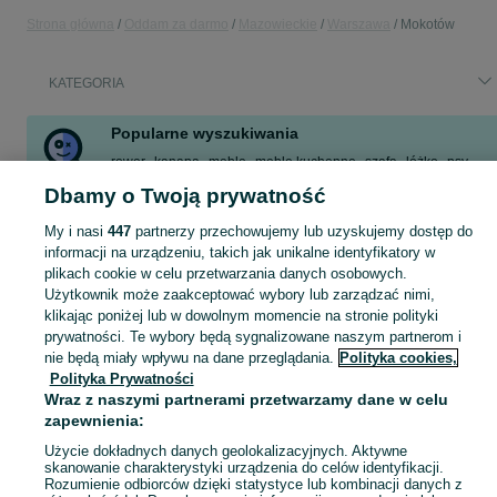
Strona główna
Oddam za darmo
Mazowieckie
Warszawa
Mokotów
KATEGORIA
Popularne wyszukiwania
rower
kanapa
meble
meble kuchenne
szafa
łóżko
psy
fotelik
Dbamy o Twoją prywatność
Zobacz Więcej
My i nasi
447
partnerzy przechowujemy lub uzyskujemy dostęp do
informacji na urządzeniu, takich jak unikalne identyfikatory w
plikach cookie w celu przetwarzania danych osobowych.
Masz coś, czego już nie potrzebujesz? Wejdź na OLX, dodaj ofertę w kategorii Oddam za darmo i oddaj swój przedmiot za darmo! - Warszawa i okolice!
Zobacz Więc
Użytkownik może zaakceptować wybory lub zarządzać nimi,
klikając poniżej lub w dowolnym momencie na stronie polityki
Mapa kategorii
prywatności. Te wybory będą sygnalizowane naszym partnerom i
nie będą miały wpływu na dane przeglądania.
Polityka cookies,
Mapa miejscowości
Polityka Prywatności
Mapa ministron
Wraz z naszymi partnerami przetwarzamy dane w celu
Popularne wyszukiwania
zapewnienia:
Użycie dokładnych danych geolokalizacyjnych. Aktywne
skanowanie charakterystyki urządzenia do celów identyfikacji.
Rozumienie odbiorców dzięki statystyce lub kombinacji danych z