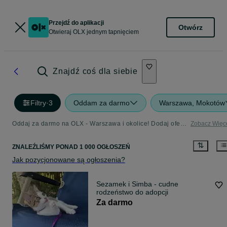
Przejdź do aplikacji
Otwórz
Otwieraj OLX jednym tapnięciem
Znajdź coś dla siebie
Filtry
·
3
Oddam za darmo
Warszawa, Mokotów
Oddaj za darmo na OLX - Warszawa i okolice! Dodaj ofertę w kategorii Oddam za Darmo
Zobacz Więc
ZNALEŹLIŚMY
PONAD
1 000 OGŁOSZEŃ
Jak pozycjonowane są ogłoszenia?
Sezamek i Simba - cudne
rodzeństwo do adopcji
Za darmo