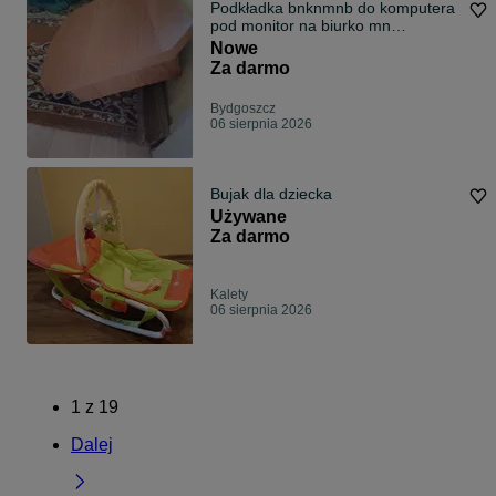
Podkładka bnknmnb do komputera
pod monitor na biurko mn
nnastawka biur
Nowe
Za darmo
Bydgoszcz
06 sierpnia 2026
Bujak dla dziecka
Używane
Za darmo
Kalety
06 sierpnia 2026
1
z
19
Dalej