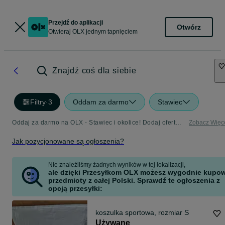
Przejdź do aplikacji
Otwórz
Otwieraj OLX jednym tapnięciem
Znajdź coś dla siebie
Filtry
·
3
Oddam za darmo
Stawiec
Oddaj za darmo na OLX - Stawiec i okolice! Dodaj ofertę w kategorii Oddam za Darmo
Zobacz Więc
Jak pozycjonowane są ogłoszenia?
Nie znaleźliśmy żadnych wyników w tej lokalizacji,
ale dzięki Przesyłkom OLX możesz wygodnie kupo
przedmioty z całej Polski. Sprawdź te ogłoszenia z
opcją przesyłki:
koszulka sportowa, rozmiar S
Używane