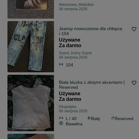
Warszawa, Mokotów
06 sierpnia 2026
Jeansy nowoczesne dla chłopca
r.104
Używane
Za darmo
Sopot, Dolny Sopot
06 sierpnia 2026
104
Biała bluzka z złotymi akcentami |
Reserved
Używane
Za darmo
Długołęka
06 sierpnia 2026
L / 40
Biały
Reserved
Bawełna