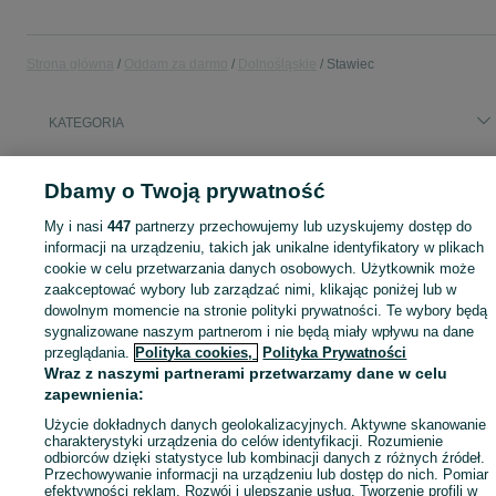
Strona główna
Oddam za darmo
Dolnośląskie
Stawiec
KATEGORIA
Masz coś, czego już nie potrzebujesz? Wejdź na OLX, dodaj ofertę w kategorii Oddam za darmo i oddaj swój przedmiot za darmo! - Stawiec i okolice!
Zobacz Więc
Dbamy o Twoją prywatność
My i nasi
447
partnerzy przechowujemy lub uzyskujemy dostęp do
Mapa kategorii
informacji na urządzeniu, takich jak unikalne identyfikatory w plikach
Mapa miejscowości
cookie w celu przetwarzania danych osobowych. Użytkownik może
Mapa ministron
zaakceptować wybory lub zarządzać nimi, klikając poniżej lub w
dowolnym momencie na stronie polityki prywatności. Te wybory będą
Popularne wyszukiwania
sygnalizowane naszym partnerom i nie będą miały wpływu na dane
przeglądania.
Polityka cookies,
Polityka Prywatności
Wraz z naszymi partnerami przetwarzamy dane w celu
zapewnienia:
Użycie dokładnych danych geolokalizacyjnych. Aktywne skanowanie
charakterystyki urządzenia do celów identyfikacji. Rozumienie
odbiorców dzięki statystyce lub kombinacji danych z różnych źródeł.
Przechowywanie informacji na urządzeniu lub dostęp do nich. Pomiar
efektywności reklam. Rozwój i ulepszanie usług. Tworzenie profili w