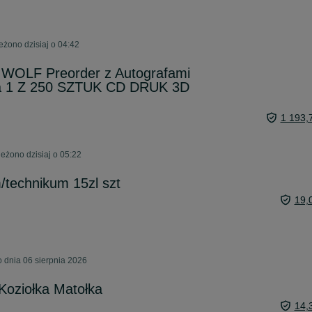
żono dzisiaj o 04:42
WOLF Preorder z Autografami
na 1 Z 250 SZTUK CD DRUK 3D
1 193,
eżono dzisiaj o 05:22
m/technikum 15zl szt
19,
 dnia 06 sierpnia 2026
Koziołka Matołka
14,