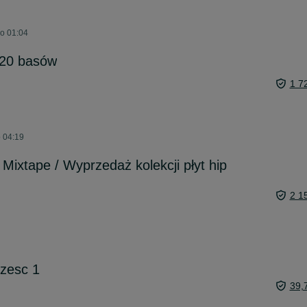
 o 01:04
120 basów
1 7
o 04:19
Mixtape / Wyprzedaż kolekcji płyt hip
2 1
czesc 1
39,