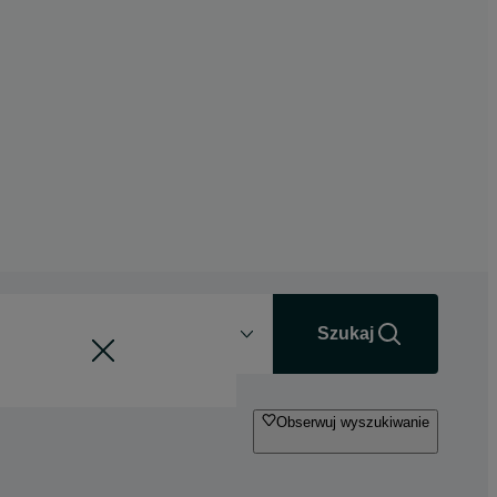
Odległość
+0 km
Szukaj
Obserwuj wyszukiwanie