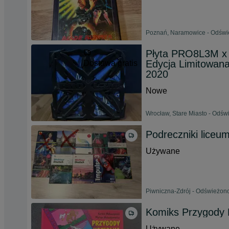
Poznań, Naramowice - Odświe
Płyta PRO8L3M x 
Edycja Limitowa
Dostawa gratis
2020
Nowe
Wrocław, Stare Miasto - Odświ
Podreczniki liceu
Używane
Piwniczna-Zdrój - Odświeżono
Komiks Przygody 
Używane