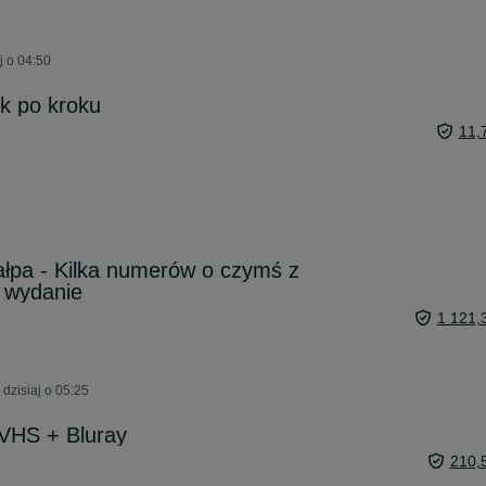
j o 04:50
k po kroku
11,
łpa - Kilka numerów o czymś z
 wydanie
1 121,
dzisiaj o 05:25
VHS + Bluray
210,