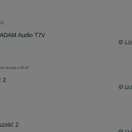
:20
e ADAM Audio T7V
1 3
no dzisiaj o 00:47
ć 2
13,
jszość 2
13,