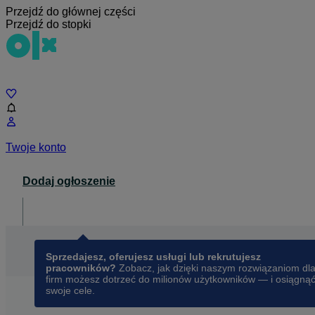
Przejdź do głównej części
Przejdź do stopki
Czat
Twoje konto
Dodaj ogłoszenie
Dla biznesu
opens in a new tab
Sprzedajesz, oferujesz usługi lub rekrutujesz
pracowników?
Zobacz, jak dzięki naszym rozwiązaniom dl
firm możesz dotrzeć do milionów użytkowników — i osiągną
swoje cele.