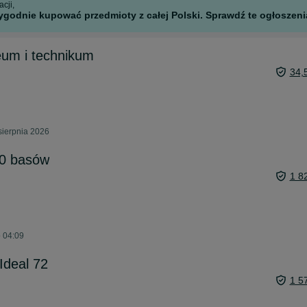
cji,
godnie kupować przedmioty z całej Polski. Sprawdź te ogłoszenia
ceum i technikum
34,
sierpnia 2026
80 basów
1 8
o 04:09
Ideal 72
1 5