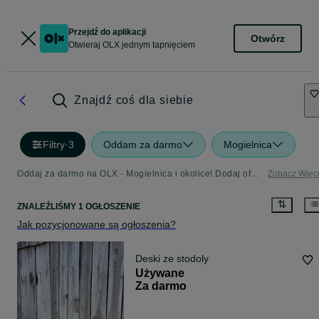
Przejdź do aplikacji
Otwórz
Otwieraj OLX jednym tapnięciem
Znajdź coś dla siebie
Filtry
·
3
Oddam za darmo
Mogielnica
Oddaj za darmo na OLX - Mogielnica i okolice! Dodaj ofertę w kategorii Oddam za Darmo
Zobacz Więc
ZNALEŹLIŚMY 1 OGŁOSZENIE
Jak pozycjonowane są ogłoszenia?
Deski ze stodoly
Używane
Za darmo