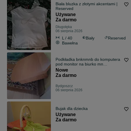
Biała bluzka z złotymi akcentami |
Reserved
Używane
Za darmo
Długołęka
06 sierpnia 2026
L / 40
Biały
Reserved
Bawełna
Podkładka bnknmnb do komputera
pod monitor na biurko mn
nnastawka biur
Nowe
Za darmo
Bydgoszcz
06 sierpnia 2026
Bujak dla dziecka
Używane
Za darmo