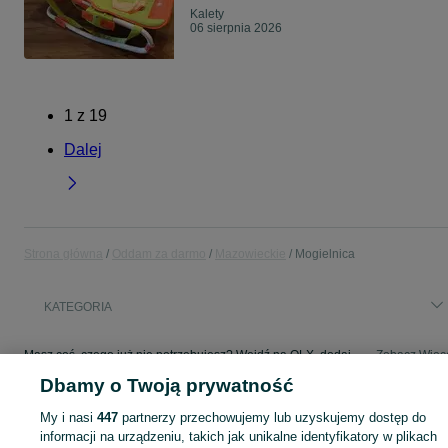
Kalety
06 sierpnia 2026
1
z
19
Dalej
Strona główna
Oddam za darmo
Mazowieckie
Mogielnica
KATEGORIA
Masz coś, czego już nie potrzebujesz? Wejdź na OLX, dodaj ofertę w kategorii Oddam za darmo i oddaj swój przedmiot za darmo! - Mogielnica i okolice!
Zobacz Więc
Dbamy o Twoją prywatność
Mapa kategorii
My i nasi
447
partnerzy przechowujemy lub uzyskujemy dostęp do
Mapa miejscowości
informacji na urządzeniu, takich jak unikalne identyfikatory w plikach