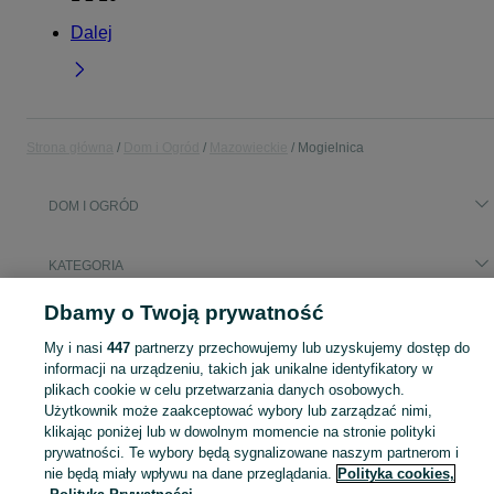
Dalej
Strona główna
Dom i Ogród
Mazowieckie
Mogielnica
DOM I OGRÓD
KATEGORIA
Dbamy o Twoją prywatność
Popularne wyszukiwania
beczka hdpe
drewno
My i nasi
447
partnerzy przechowujemy lub uzyskujemy dostęp do
informacji na urządzeniu, takich jak unikalne identyfikatory w
plikach cookie w celu przetwarzania danych osobowych.
Zobacz Więc
Sprzedaż artykułów do domu i ogrodu Mogielnica ▶️ Szeroki wybór modeli i materiałów ✅ Nowe i używane w atrakcyjnych cenach ☝ Sprawdź oferty na OLX.pl!
Użytkownik może zaakceptować wybory lub zarządzać nimi,
klikając poniżej lub w dowolnym momencie na stronie polityki
prywatności. Te wybory będą sygnalizowane naszym partnerom i
Mapa kategorii
nie będą miały wpływu na dane przeglądania.
Polityka cookies,