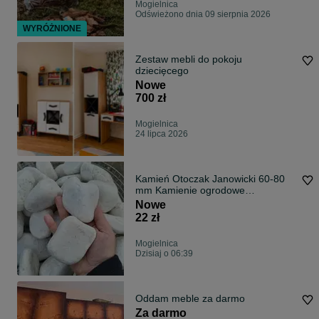
Mogielnica
Odświeżono dnia 09 sierpnia 2026
WYRÓŻNIONE
Zestaw mebli do pokoju
dziecięcego
Nowe
700 zł
Mogielnica
24 lipca 2026
Kamień Otoczak Janowicki 60-80
mm Kamienie ogrodowe
dekoracyjne ozdobn
Nowe
22 zł
Mogielnica
Dzisiaj o 06:39
Oddam meble za darmo
Za darmo