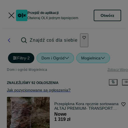
Przejdź do aplikacji
Otwórz
Otwieraj OLX jednym tapnięciem
Znajdź coś dla siebie
Filtry
·
2
Dom i Ogród
Mogielnica
Dom i ogród Mogielnica
Zobacz Więc
ZNALEŹLIŚMY 92 OGŁOSZENIA
Jak pozycjonowane są ogłoszenia?
Przepiękna Kora ręcznie sortowana
AŁTAJ PREMIUM- TRANSPORT
GRATIS
Nowe
1 319 zł