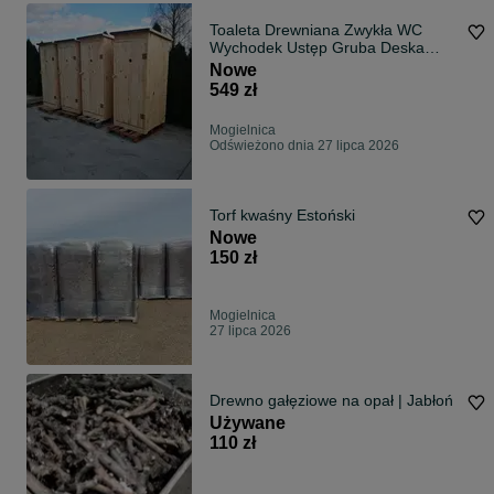
Toaleta Drewniana Zwykła WC
Wychodek Ustęp Gruba Deska
2.5cm PROMOCJA
Nowe
549 zł
Mogielnica
Odświeżono dnia 27 lipca 2026
Torf kwaśny Estoński
Nowe
150 zł
Mogielnica
27 lipca 2026
Drewno gałęziowe na opał | Jabłoń
Używane
110 zł