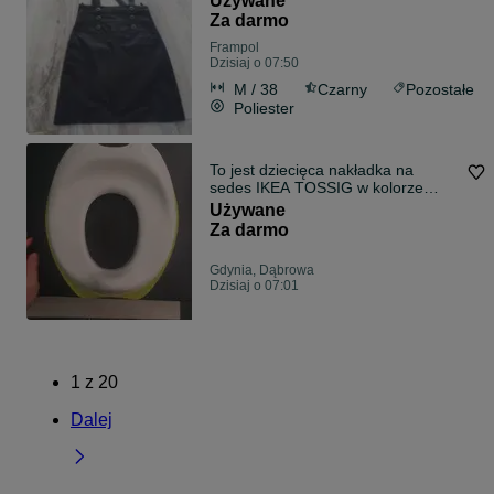
Używane
Za darmo
Frampol
Dzisiaj o 07:50
M / 38
Czarny
Pozostałe
Poliester
To jest dziecięca nakładka na
sedes IKEA TOSSIG w kolorze
białym z zielonymi elementami
Używane
antypoślizgowymi.
Za darmo
Gdynia, Dąbrowa
Dzisiaj o 07:01
1
z
20
Dalej