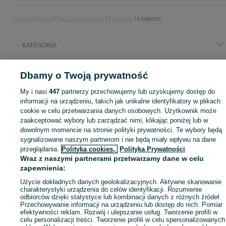
Strona główna
Oddam za darmo
Opolskie
Lisięcice
KATEGORIA
Masz coś, czego już nie potrzebujesz? Wejdź na OLX, dodaj ofertę w kategorii Oddam za darmo i oddaj swój przedmiot za darmo! - Lisięcice i okolice!
Zobacz Więc
Dbamy o Twoją prywatność
My i nasi
447
partnerzy przechowujemy lub uzyskujemy dostęp do
Mapa kategorii
informacji na urządzeniu, takich jak unikalne identyfikatory w plikach
Mapa miejscowości
cookie w celu przetwarzania danych osobowych. Użytkownik może
Mapa ministron
zaakceptować wybory lub zarządzać nimi, klikając poniżej lub w
dowolnym momencie na stronie polityki prywatności. Te wybory będą
Popularne wyszukiwania
sygnalizowane naszym partnerom i nie będą miały wpływu na dane
przeglądania.
Polityka cookies,
Polityka Prywatności
Wraz z naszymi partnerami przetwarzamy dane w celu
zapewnienia:
Użycie dokładnych danych geolokalizacyjnych. Aktywne skanowanie
charakterystyki urządzenia do celów identyfikacji. Rozumienie
odbiorców dzięki statystyce lub kombinacji danych z różnych źródeł.
Przechowywanie informacji na urządzeniu lub dostęp do nich. Pomiar
efektywności reklam. Rozwój i ulepszanie usług. Tworzenie profili w
celu personalizacji treści. Tworzenie profili w celu spersonalizowanych