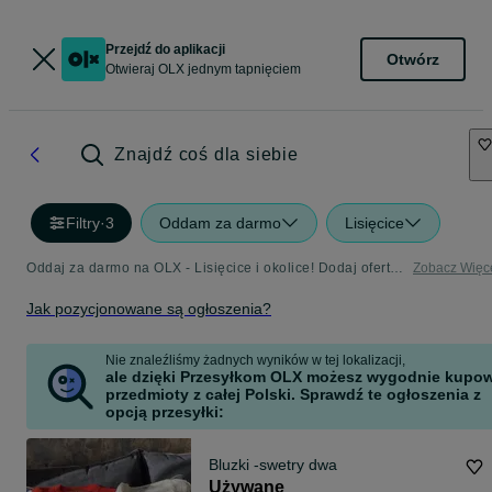
Przejdź do aplikacji
Otwórz
Otwieraj OLX jednym tapnięciem
Znajdź coś dla siebie
Filtry
·
3
Oddam za darmo
Lisięcice
Oddaj za darmo na OLX - Lisięcice i okolice! Dodaj ofertę w kategorii Oddam za Darmo
Zobacz Więc
Jak pozycjonowane są ogłoszenia?
Nie znaleźliśmy żadnych wyników w tej lokalizacji,
ale dzięki Przesyłkom OLX możesz wygodnie kupo
przedmioty z całej Polski. Sprawdź te ogłoszenia z
opcją przesyłki:
Bluzki -swetry dwa
Używane