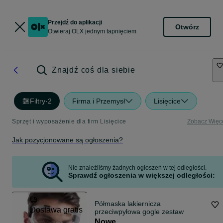
Przejdź do aplikacji
Otwórz
Otwieraj OLX jednym tapnięciem
Znajdź coś dla siebie
Filtry
·
2
Firma i Przemysł
Lisięcice
Sprzęt i wyposażenie dla firm Lisięcice
Zobacz Więc
Jak pozycjonowane są ogłoszenia?
Nie znaleźliśmy żadnych ogłoszeń w tej odległości.
Sprawdź ogłoszenia w większej odległości:
Półmaska lakiernicza
Dostawa gratis
przeciwpyłowa gogle zestaw
Nowe