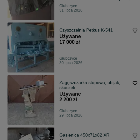
Głubczyce
31 lipca 2026
Czyszczalnia Petkus K-541
Używane
17 000 zł
Głubczyce
30 lipca 2026
Zagęszczarka stopowa, ubijak,
skoczek
Używane
2 200 zł
Głubczyce
29 lipca 2026
Gasienica 450x71x82 XR