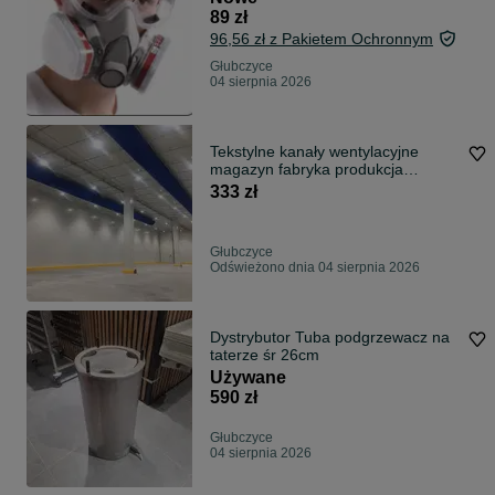
89 zł
96,56 zł z Pakietem Ochronnym
Głubczyce
04 sierpnia 2026
Tekstylne kanały wentylacyjne
magazyn fabryka produkcja
powietrze
333 zł
Głubczyce
Odświeżono dnia 04 sierpnia 2026
Dystrybutor Tuba podgrzewacz na
taterze śr 26cm
Używane
590 zł
Głubczyce
04 sierpnia 2026