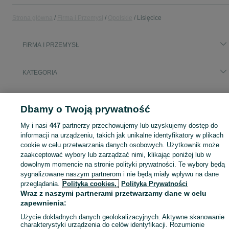
Strona główna
Firma i Przemysł
Opolskie
Lisięcice
FIRMA I PRZEMYSŁ
KATEGORIA
Zobacz Więc
Sprzedaż sprzętu i wyposażenia dla firm Lisięcice ▶️ maszyny, biuro i inne ✅ Nowe i używane w atrakcyjnych cenach ✌ Sprawdź oferty na OLX.pl!
Dbamy o Twoją prywatność
Mapa kategorii
My i nasi
447
partnerzy przechowujemy lub uzyskujemy dostęp do
informacji na urządzeniu, takich jak unikalne identyfikatory w plikach
Mapa miejscowości
cookie w celu przetwarzania danych osobowych. Użytkownik może
Mapa ministron
zaakceptować wybory lub zarządzać nimi, klikając poniżej lub w
dowolnym momencie na stronie polityki prywatności. Te wybory będą
Popularne wyszukiwania
sygnalizowane naszym partnerom i nie będą miały wpływu na dane
przeglądania.
Polityka cookies,
Polityka Prywatności
Wraz z naszymi partnerami przetwarzamy dane w celu
zapewnienia:
Użycie dokładnych danych geolokalizacyjnych. Aktywne skanowanie
charakterystyki urządzenia do celów identyfikacji. Rozumienie