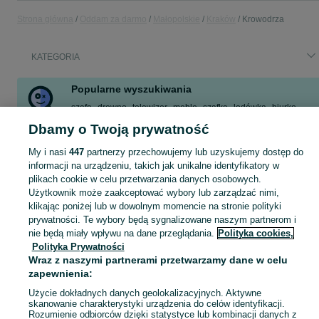
Strona główna
Oddam za darmo
Małopolskie
Kraków
Krowodrza
KATEGORIA
Popularne wyszukiwania
szafa
drewno
telewizor
meble
szafka
lodówka
biurko
meble kuchenne
Dbamy o Twoją prywatność
Zobacz Więcej
My i nasi
447
partnerzy przechowujemy lub uzyskujemy dostęp do
informacji na urządzeniu, takich jak unikalne identyfikatory w
plikach cookie w celu przetwarzania danych osobowych.
Masz coś, czego już nie potrzebujesz? Wejdź na OLX, dodaj ofertę w kategorii Oddam za darmo i oddaj swój przedmiot za darmo! - Kraków i okolice!
Zobacz Więc
Użytkownik może zaakceptować wybory lub zarządzać nimi,
klikając poniżej lub w dowolnym momencie na stronie polityki
Mapa kategorii
prywatności. Te wybory będą sygnalizowane naszym partnerom i
nie będą miały wpływu na dane przeglądania.
Polityka cookies,
Mapa miejscowości
Polityka Prywatności
Mapa ministron
Wraz z naszymi partnerami przetwarzamy dane w celu
Popularne wyszukiwania
zapewnienia:
Użycie dokładnych danych geolokalizacyjnych. Aktywne
skanowanie charakterystyki urządzenia do celów identyfikacji.
Rozumienie odbiorców dzięki statystyce lub kombinacji danych z