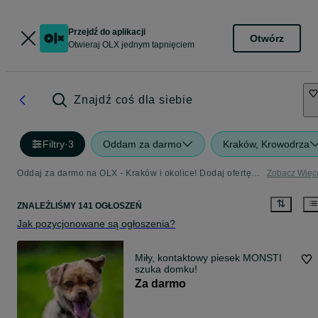
Przejdź do aplikacji
Otwórz
Otwieraj OLX jednym tapnięciem
Znajdź coś dla siebie
Filtry
·
3
Oddam za darmo
Kraków, Krowodrza
Oddaj za darmo na OLX - Kraków i okolice! Dodaj ofertę w kategorii Oddam za Darmo
Zobacz Więc
ZNALEŹLIŚMY 141 OGŁOSZEŃ
Jak pozycjonowane są ogłoszenia?
Miły, kontaktowy piesek MONSTI
szuka domku!
Za darmo