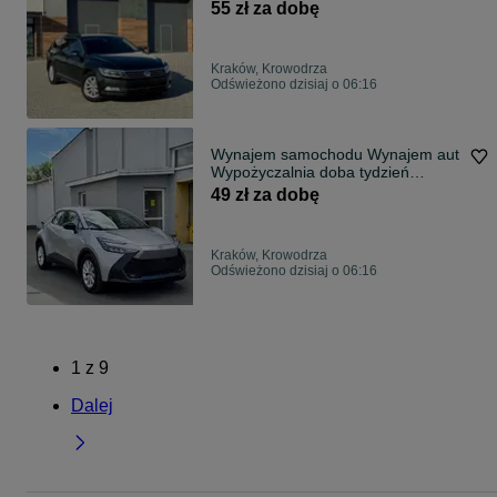
wypożyczenie
55 zł za dobę
Kraków, Krowodrza
Odświeżono dzisiaj o 06:16
Wynajem samochodu Wynajem аut
Wypożyczalnia doba tydzień
wypożyczenie
49 zł za dobę
Kraków, Krowodrza
Odświeżono dzisiaj o 06:16
1
z
9
Dalej