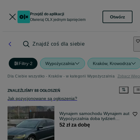
Przejdź do aplikacji
Otwórz
Otwieraj OLX jednym tapnięciem
Znajdź coś dla siebie
Filtry
·
2
Wypożyczalnia
Kraków, Krowodrza
Dla Ciebie wszystko - Kraków - w kategorii Wypożyczalnia
Zobacz Więc
ZNALEŹLIŚMY 88 OGŁOSZEŃ
Jak pozycjonowane są ogłoszenia?
Wynajem samochodu Wynajem аut
Wypożyczalnia doba tydzień
wypożyczenie
52 zł za dobę