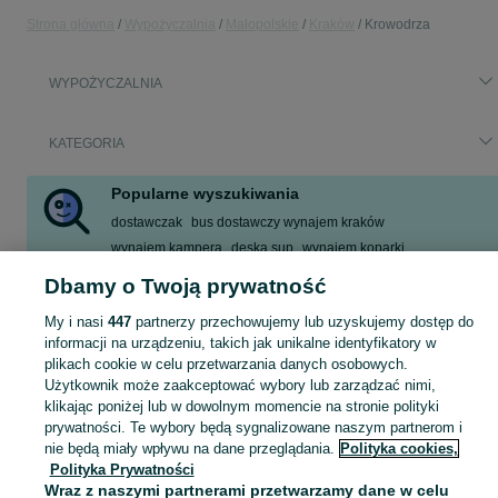
Strona główna
Wypożyczalnia
Małopolskie
Kraków
Krowodrza
WYPOŻYCZALNIA
KATEGORIA
Popularne wyszukiwania
dostawczak
bus dostawczy wynajem kraków
wynajem kampera
deska sup
wynajem koparki
bus wynajem
sup
renault trafic wynajem
Dbamy o Twoją prywatność
Zobacz Więcej
My i nasi
447
partnerzy przechowujemy lub uzyskujemy dostęp do
informacji na urządzeniu, takich jak unikalne identyfikatory w
plikach cookie w celu przetwarzania danych osobowych.
Skorzystaj z największego serwisu ogłoszeniowego - Kraków i okolice! - kupuj lub sprzedawaj jeszcze wygodniej w kategorii Wypożyczalnia!
Zobacz Więc
Użytkownik może zaakceptować wybory lub zarządzać nimi,
klikając poniżej lub w dowolnym momencie na stronie polityki
Mapa kategorii
prywatności. Te wybory będą sygnalizowane naszym partnerom i
Mapa miejscowości
nie będą miały wpływu na dane przeglądania.
Polityka cookies,
Polityka Prywatności
Mapa ministron
Wraz z naszymi partnerami przetwarzamy dane w celu