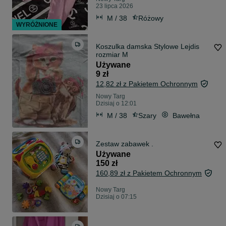
23 lipca 2026
M / 38
Różowy
WYRÓŻNIONE
Koszulka damska Stylowe Lejdis
rozmiar M
Używane
9 zł
12,82 zł z Pakietem Ochronnym
Nowy Targ
Dzisiaj o 12:01
M / 38
Szary
Bawełna
Zestaw zabawek .
Używane
150 zł
160,89 zł z Pakietem Ochronnym
Nowy Targ
Dzisiaj o 07:15