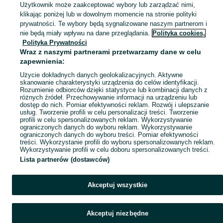
Skorzystaj z największego serwisu ogłoszeniowego - Nowy Targ i okolice! Kupuj to, czego pragniesz i sprzedawaj to, czego już nie potrzebujesz!
Zobacz Więc
Użytkownik może zaakceptować wybory lub zarządzać nimi,
klikając poniżej lub w dowolnym momencie na stronie polityki
prywatności. Te wybory będą sygnalizowane naszym partnerom i
Mapa kategorii
nie będą miały wpływu na dane przeglądania.
Polityka cookies,
Mapa miejscowości
Polityka Prywatności
Wraz z naszymi partnerami przetwarzamy dane w celu
Mapa ministron
zapewnienia:
Popularne wyszukiwania
Użycie dokładnych danych geolokalizacyjnych. Aktywne
skanowanie charakterystyki urządzenia do celów identyfikacji.
Rozumienie odbiorców dzięki statystyce lub kombinacji danych z
różnych źródeł. Przechowywanie informacji na urządzeniu lub
dostęp do nich. Pomiar efektywności reklam. Rozwój i ulepszanie
usług. Tworzenie profili w celu personalizacji treści. Tworzenie
profili w celu spersonalizowanych reklam. Wykorzystywanie
ograniczonych danych do wyboru reklam. Wykorzystywanie
ograniczonych danych do wyboru treści. Pomiar efektywności
treści. Wykorzystanie profili do wyboru spersonalizowanych reklam.
Wykorzystywanie profili w celu doboru spersonalizowanych treści.
Lista partnerów (dostawców)
Akceptuj wszystkie
Akceptuj niezbędne