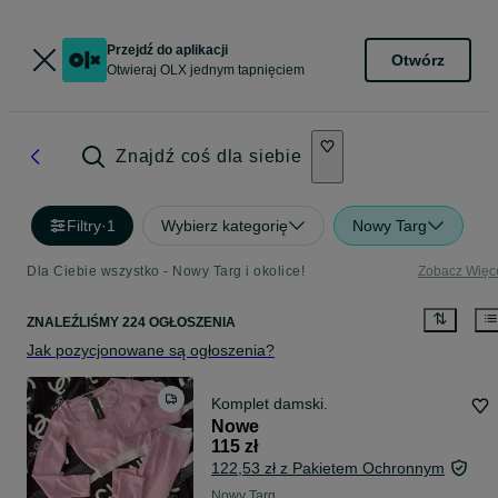
Przejdź do aplikacji
Otwórz
Otwieraj OLX jednym tapnięciem
Znajdź coś dla siebie
Filtry
·
1
Wybierz kategorię
Nowy Targ
Dla Ciebie wszystko - Nowy Targ i okolice!
Zobacz Więc
ZNALEŹLIŚMY 224 OGŁOSZENIA
Jak pozycjonowane są ogłoszenia?
Komplet damski.
Nowe
115 zł
122,53 zł z Pakietem Ochronnym
Nowy Targ