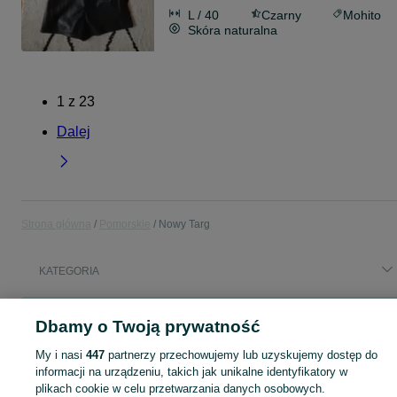
L / 40
Czarny
Mohito
Skóra naturalna
1
z
23
Dalej
Strona główna
Pomorskie
Nowy Targ
KATEGORIA
Popularne wyszukiwania
Dbamy o Twoją prywatność
smartphone
specjalista do spraw kadr i płac
kadrowa
My i nasi
447
partnerzy przechowujemy lub uzyskujemy dostęp do
car play
osy
sprzedam auto
informacji na urządzeniu, takich jak unikalne identyfikatory w
plikach cookie w celu przetwarzania danych osobowych.