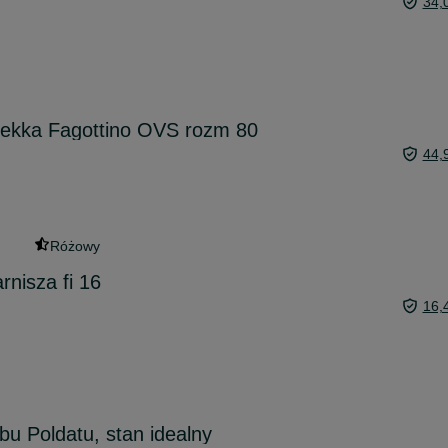
34,
lekka Fagottino OVS rozm 80
44,
Różowy
rnisza fi 16
16,
bu Poldatu, stan idealny