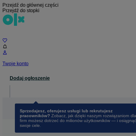
Przejdź do głównej części
Przejdź do stopki
Czat
Twoje konto
Dodaj ogłoszenie
Dla biznesu
opens in a new tab
Sprzedajesz, oferujesz usługi lub rekrutujesz
pracowników?
Zobacz, jak dzięki naszym rozwiązaniom dl
firm możesz dotrzeć do milionów użytkowników — i osiągną
swoje cele.