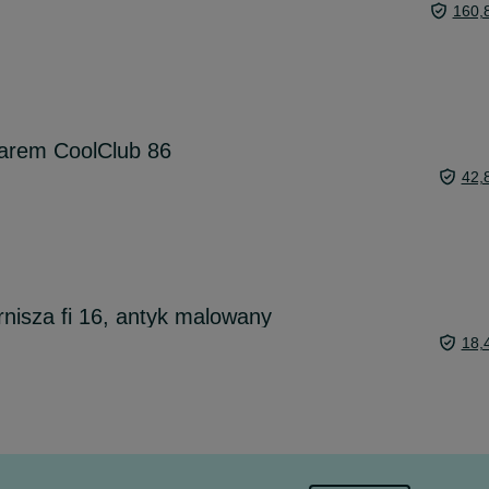
160,
larem CoolClub 86
42,
rnisza fi 16, antyk malowany
18,