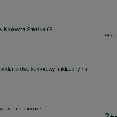
y Krolewna Śnieżka 68
30,
przedania dwu komorowy nakładany na
ewczynki jednorożec
19,