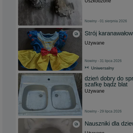
Uszkodzone
Nowiny - 01 sierpnia 2026
Strój karanawałow
Używane
Nowiny - 31 lipca 2026
Uniwersalny
dzień dobry do s
szafkę bądz blat
Używane
Nowiny - 29 lipca 2026
Nauszniki dla dzi