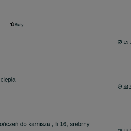
Biały
19,
ciepła
44,
ńczeń do karnisza , fi 16, srebrny