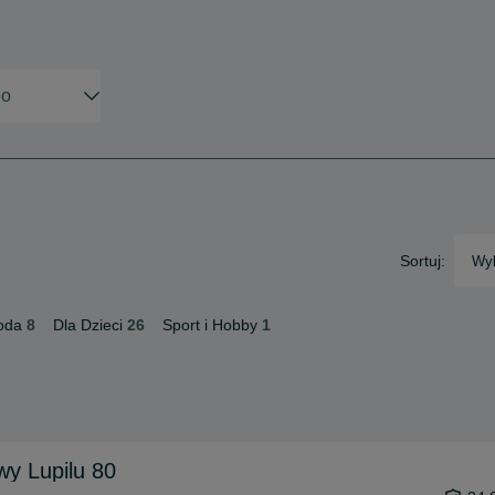
Sortuj:
Wyb
oda
8
Dla Dzieci
26
Sport i Hobby
1
y Lupilu 80