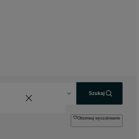
Odległość
+0 km
Szukaj
Obserwuj wyszukiwanie