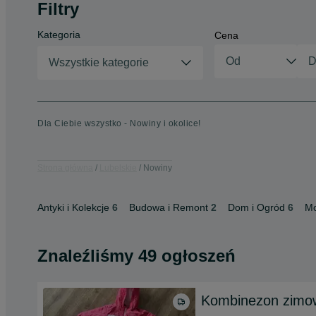
Filtry
Kategoria
Cena
Wszystkie kategorie
Dla Ciebie wszystko - Nowiny i okolice!
Strona główna
Lubelskie
Nowiny
Antyki i Kolekcje
6
Budowa i Remont
2
Dom i Ogród
6
M
Znaleźliśmy 49 ogłoszeń
Kombinezon zimow